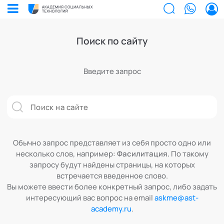
Поиск по сайту
Билеты на мероприятия
Приобретенные билеты на мероприятия
Введите запрос
Сертификаты
Сертификаты, подтверждающие участие в мероприятиях и экспертном
сообществе АСТ
Мероприятия
Документы
Акты, договоры и другие документы для скачивания
Выс
Об 
Образование
Программы обучения
Поч
Каф
В этом разделе отображаются программы, на которые вы зачисляетесь/уже
Лента
зачислены в качестве слушателя
Обычно запрос представляет из себя просто одно или
Экс
Лаб
Услуги
Заказы услуг
несколько слов, например:
Фасилитация.
По такому
Ваши заказы на услуги Экспертов Академии
Экс
Поч
Найти эксперта
запросу будут найдены страницы, на которых
Основное
встречается введенное слово.
Спе
Уче
Об Академии
Добавить фото, изменить контактные данные
Вы можете ввести более конкретный запрос, либо задать
Ака
Бизнесу
Безопасность
интересующий вас вопрос на email
askme@ast-
Настройка двухфакторной аутентификации
academy.ru
.
Ака
Профессионалам
Поддержка
Режим работы и тп