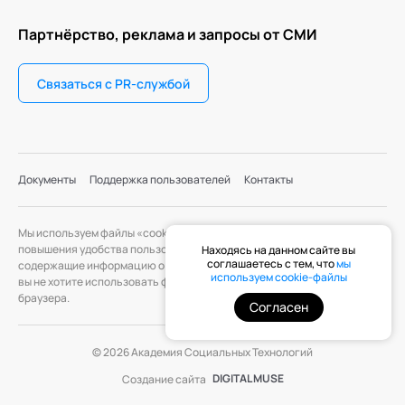
Партнёрство, реклама и запросы от СМИ
Связаться с PR-службой
Документы
Поддержка пользователей
Контакты
Мы используем файлы «cookie» с целью персонализации сервисов и
повышения удобства пользования веб-сайтом. «Cookie» — файлы,
Находясь на данном сайте вы
соглашаетесь с тем, что
мы
содержащие информацию о предыдущих посещениях веб-сайта. Если
используем cookie-файлы
вы не хотите использовать файлы «cookie», измените настройки
браузера.
Согласен
© 2026 Академия Социальных Технологий
DIGITAL MUSE
Создание сайта