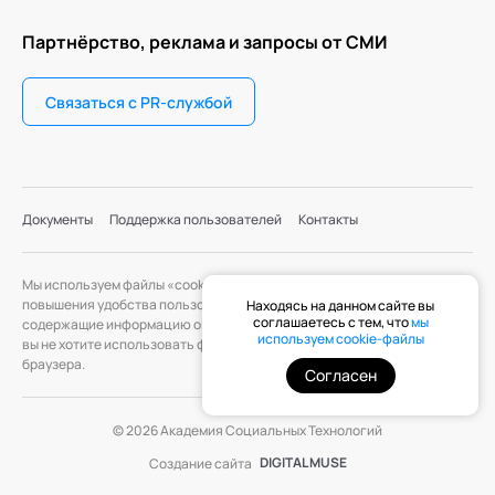
Партнёрство, реклама и запросы от СМИ
Связаться с PR-службой
Документы
Поддержка пользователей
Контакты
Мы используем файлы «cookie» с целью персонализации сервисов и
повышения удобства пользования веб-сайтом. «Cookie» — файлы,
Находясь на данном сайте вы
соглашаетесь с тем, что
мы
содержащие информацию о предыдущих посещениях веб-сайта. Если
используем cookie-файлы
вы не хотите использовать файлы «cookie», измените настройки
браузера.
Согласен
© 2026 Академия Социальных Технологий
DIGITAL MUSE
Создание сайта