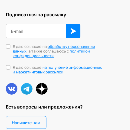
Технологии командного менеджмента
Подписаться на рассылку
Трансперсональная психология
Тьюторство
Фасилитация и модерация
Я даю согласие на
обработку персональных
данных
, а также соглашаюсь с
политикой
Цифровой профайлинг
конфиденциальности
Я даю согласие
на получение информационных
и маркетинговых рассылок
Есть вопросы или предложения?
Напишите нам