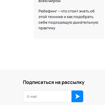
всем миром
Трансперсональная психология
Ребефинг – что стоит знать об
Тьюторство
этой технике и как подобрать
Фасилитация и модерация
себе подходящую дыхательную
практику
Цифровой профайлинг
Подписаться на рассылку