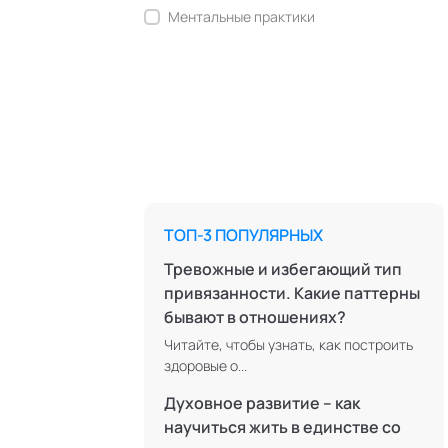
Ментальные практики
Нейролингвистическое
программирование
Персонология и поведенческий
анализ
Позитивная динамическая
психотерапия
Психодрама
ТОП-3 ПОПУЛЯРНЫХ
Сексология
Тревожные и избегающий тип
Современный гипноз
привязанности. Какие паттерны
бывают в отношениях?
Современный этикет
Читайте, чтобы узнать, как построить
Сторителлинг
здоровые о...
Телесные психотехники
Духовное развитие – как
Технологии командного менеджмента
научиться жить в единстве со