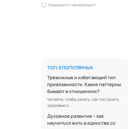
Комьюнити-менеджмент
Корпоративная культура и
антропология
Коучинг
Креативные методологии
Медиация
Ментальные практики
ТОП-3 ПОПУЛЯРНЫХ
Нейролингвистическое
программирование
Тревожные и избегающий тип
привязанности. Какие паттерны
Персонология и поведенческий
бывают в отношениях?
анализ
Читайте, чтобы узнать, как построить
Позитивная динамическая
здоровые о...
психотерапия
Духовное развитие – как
Психодрама
научиться жить в единстве со
Сексология