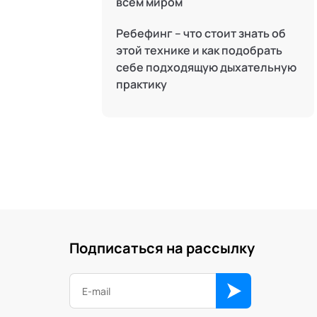
всем миром
Системные продажи
Ребефинг – что стоит знать об
Современная йога
этой технике и как подобрать
себе подходящую дыхательную
Современный гипноз
практику
Современный этикет
Сторителлинг
Телесные психотехники
Терапия искусствами
Технологии командного менеджмента
Технологии стратегического
управления
Подписаться на рассылку
Трансперсональная психология
Тьюторство
Фасилитация и модерация