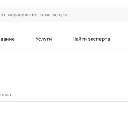
ование
Услуги
Найти эксперта
ероприятиях и экспертном сообществе АСТ
чивания
а которые вы зачисляетесь/уже зачислены в качестве слушате
олио
е