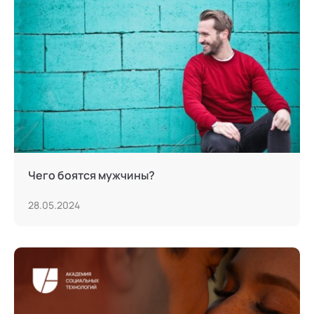
Сексология
Системные продажи
Современная йога
Современный гипноз
Современный этикет
Сторителлинг
Чего боятся мужчины?
Телесные психотехники
28.05.2024
Терапия искусствами
Технологии командного менеджмента
Технологии стратегического управления
Трансперсональная психология