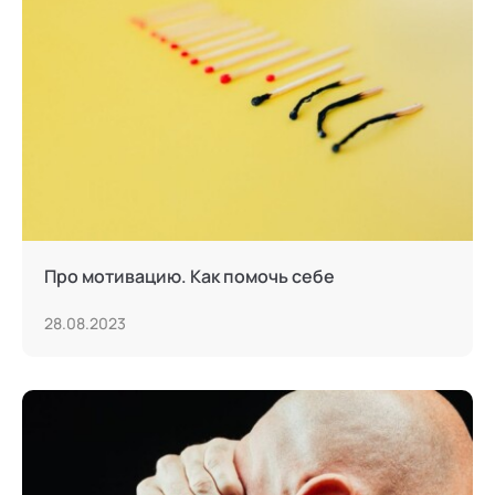
Сексология
Системные продажи
Современная йога
Современный гипноз
Современный этикет
Сторителлинг
Про мотивацию. Как помочь себе
Телесные психотехники
28.08.2023
Терапия искусствами
Технологии командного менеджмента
Технологии стратегического управления
Трансперсональная психология