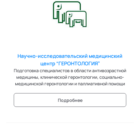
Ака
Профессионалам
Поддержка
Коучинг
Режим работы и тп
Ментальные практики
Нейролингвистическое программирование
Персонология и поведенческий анализ
Научно-исследовательский медицинский
Позитивная динамическая психотерапия
центр “ГЕРОНТОЛОГИЯ”
Подготовка специалистов в области антивозрастной
Сексология
медицины, клинической геронтологии, социально-
медицинской геронтологии и паллиативной помощи
Сторителлинг
Терапия искусствами
Подробнее
Технологии командного менеджмента
Трансперсональная психология
Тьюторство