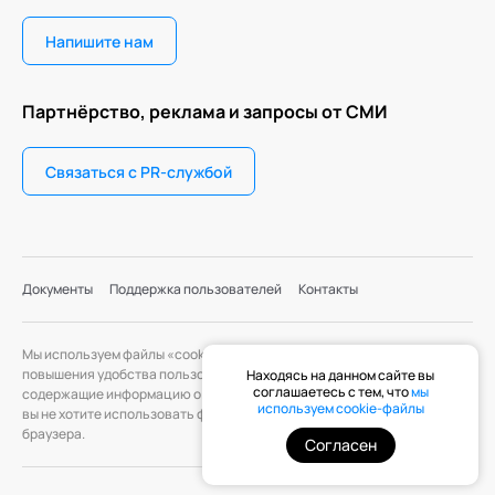
Напишите нам
Партнёрство, реклама и запросы от СМИ
Связаться с PR-службой
Документы
Поддержка пользователей
Контакты
Мы используем файлы «cookie» с целью персонализации сервисов и
повышения удобства пользования веб-сайтом. «Cookie» — файлы,
Находясь на данном сайте вы
соглашаетесь с тем, что
мы
содержащие информацию о предыдущих посещениях веб-сайта. Если
используем cookie-файлы
вы не хотите использовать файлы «cookie», измените настройки
браузера.
Согласен