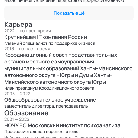
назад личное увлечение переросло в профессиональную
деятельность. Закончил Московский институт психоанализа
Показать ещё
по направлению подготовки "Нейропсихология и
нейрокоучинг". Прошёл международную сертификацию. В
Карьера
настоящее время продолжаю обучение по направлению
2022 — по наст. время
"Трансперсональный коучинг" и "НЛП-практик". В 2021 году в
Крупнейшая IT компания России
поисках новых смыслов и компетенций кардинально сменил
главный специалист по поддержке бизнеса
2018 — по наст. время
сферу деятельности и устроился в одну из крупнейших IT
Координационный совет представительных
компаний России на должность главного специалиста по
органов местного самоуправления
поддержке бизнеса. Глубоко убеждён, что в каждом человеке
муниципальных образований Ханты-Мансийского
скрыт огромный потенциал возможностей, который с
автономного округа - Югры и Думы Ханты-
радостью помогу раскрыть, опираясь на новейшие техники
Мансийского автономного округа Югры
современной практической психологии и богатый личный
Член президиум Координационного совета
жизненный опыт.
2005 — 2022
Общеобразовательное учреждение
заместитель директора, преподаватель
Образование
2021 — 2022
НОЧУ ВО Московский институт психоанализа
Профессиональная переподготовка
Нейрокоучинг и нейропсихология. Современные подходы в