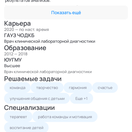
результатов анализов.
Данные лабораторных исследований я использую для
Показать ещё
построения более полной картины состояния пациента,
учитывая взаимосвязь различных систем организма.
Карьера
Как педагог бальных танцев, владеющий знаниями
2020 — по наст. время
психологии и коучинга и врач, применяющий интегративные
ГАУЗ ЧОДКБ
технологии, являюсь специалистом, который выходит за
Врач клинической лабораторной диагностики
Образование
рамки традиционного обучения танцевальным движениям.
2012 — 2018
Я использую танец как инструмент для развития личности
ЮУГМУ
учеников, сочетая техническое мастерство с
Высшее
психологическим сопровождением и методами,
Врач клинической лабораторной диагностики
заимствованными из различных областей интегративной
Решаемые задачи
медицины. Обладаю знаниями в области гомеопатии и
команда
творчество
гармония
счастье
ароматерапии.
улучшения общения с детьми
Еще +1
Специализации
терапевт
работа команды и мотивация
воспитание детей