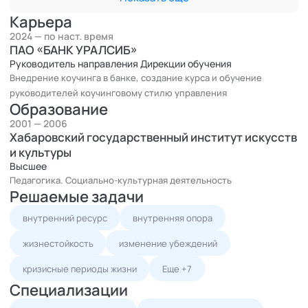
Мой стиль в работе - глубина без давления, уважение к
человеку, внимательность к смыслам и создание
Карьера
пространства, в котором возможны изменения.
2024 — по наст. время
ПАО «БАНК УРАЛСИБ»
Руководитель направления Дирекции обучения
Внедрение коучинга в банке, создание курса и обучение
руководителей коучинговому стилю управления
Образование
2001 — 2006
Хабаровский государственный институт искусств
и культуры
Высшее
Педагогика. Социально-культурная деятельность
Решаемые задачи
внутренний ресурс
внутренняя опора
жизнестойкость
изменение убеждений
кризисные периоды жизни
Еще +7
Специализации