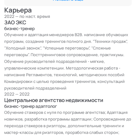
Уверена в силе "живых" команд, вижу эффект командных
сессий для разрешения разных ситуационных задач.
Карьера
Как бизнес-тренер обучаю менеджеров продаж техникам
2022 — по наст. время
продаж, искусству телефонного общения с клиентами, в
ЗАО ЭКС
арсенале курс по переговорам "Старт успешных
бизнес-тренер
Обучение и адаптация менеджеров В2В. написание обучающих
переговоров", "Манипуляции в переговорах",
программ, создание тренингов полного дня. "Техники продаж",
"Психодиагностика собеседника для достижения целей".
"Холодный звонок", "Успешные переговоры", "Сложные
Сочетаю различные методики и техники, чтобы найти
переговоры". Посттренинговое сопровождение, практикумы.
индивидуальное решение для каждого клиента.
Обучение руководителей подразделений - мягкие,
управленческие компетенции. Методологическая работа -
написание Регламентов, технологий, методических пособий
Командировки с целью проведения тренингов, консультаций
руководителей подразделений
2022 — 2022
Центральное агентство недвижимости
бизнес-тренер адаптолог
Обучение стажеров с нуля по программе агентства; Адаптация
новичков, разработка программы адаптации; Сопровождение до
перехода стажеров в риэлторы, дополнительные тренинги и
мастер-классы для риэлторов, проработка слабых сторон;