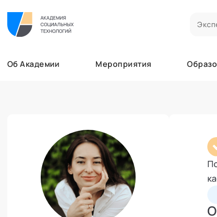
Билеты на мероприятия
Приобретенные билеты на мероприятия
Об Академии
Мероприятия
Образо
Сертификаты
Сертификаты, подтверждающие участие в м
Мероприятия
Документы
Образование
Акты, договоры и другие документы для ска
Лента
Программы обучения
Услуги
В этом разделе отображаются программы, н
Найти эксперта
Заказы услуг
Об Академии
Ваши заказы на услуги Экспертов Академии
Бизнесу
Основное
Пс
Профессионалам
Добавить фото, изменить контактные данны
ка
Безопасность
Настройка двухфакторной аутентификации
Поддержка
О