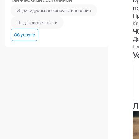
паническими состояними
п
Индивидуальное консультирование
П
По договоренности
Кл
Ч
Об услуге
Д
Ге
У
Л