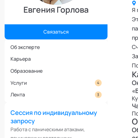
Режим работы и тп
Евгения Горлова
Я 
Эт
па
Связаться
пр
Сч
Об эксперте
За
Карьера
П
Образование
К
О
Услуги
4
«
Лента
3
Ку
Ч
Сессия по индивидуальному
П
О
запросу
О
Работа с паническими атаками,
о