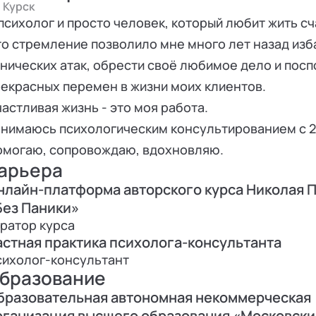
Курск
психолог и просто человек, который любит жить сч
о стремление позволило мне много лет назад изб
нических атак, обрести своё любимое дело и пос
екрасных перемен в жизни моих клиентов.
астливая жизнь - это моя работа.
нимаюсь психологическим консультированием с 20
омогаю, сопровождаю, вдохновляю.
арьера
нлайн-платформа авторского курса Николая 
Без Паники»
ратор курса
астная практика психолога-консультанта
сихолог-консультант
бразование
бразовательная автономная некоммерческая
рганизация высшего образования «Московски