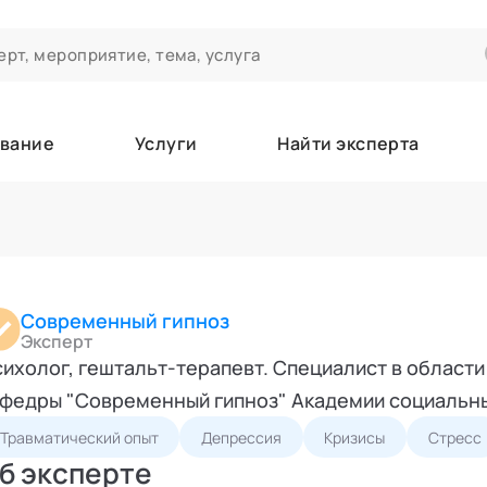
вание
Услуги
Найти эксперта
ероприятиях и экспертном сообществе АСТ
чивания
а которые вы зачисляетесь/уже зачислены в качестве слушател
Современный гипноз
Эксперт
ихолог, гештальт-терапевт. Специалист в област
е
федры "Современный гипноз" Академии социальн
Травматический опыт
Депрессия
Кризисы
Стресс
б эксперте