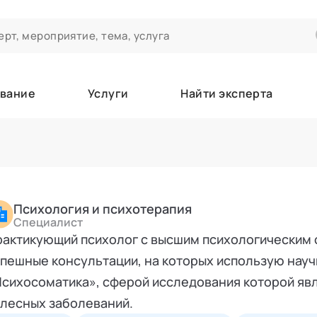
вание
Услуги
Найти эксперта
ероприятиях и экспертном сообществе АСТ
чивания
а которые вы зачисляетесь/уже зачислены в качестве слушател
Психология и психотерапия
Специалист
актикующий психолог с высшим психологическим 
е
пешные консультации, на которых использую науч
сихосоматика», сферой исследования которой явл
лесных заболеваний.