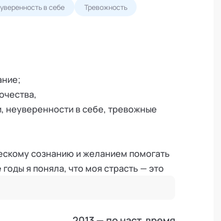
уверенность в себе
Тревожность
ание;
очества,
, неуверенности в себе, тревожные
ческому сознанию и желанием помогать
годы я поняла, что моя страсть — это
еально изменить чью-то жизнь к
нальную деятельность, работая с
2013 — по наст. время