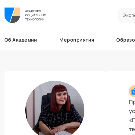
Билеты на мероприятия
Приобретенные билеты на мероприятия
Об Академии
Мероприятия
Образо
Сертификаты
Сертификаты, подтверждающие участие в м
Мероприятия
Документы
Образование
Акты, договоры и другие документы для ска
Лента
Программы обучения
Услуги
В этом разделе отображаются программы, н
Найти эксперта
Заказы услуг
Об Академии
Ваши заказы на услуги Экспертов Академии
Бизнесу
Основное
Пр
Профессионалам
Добавить фото, изменить контактные данны
ус
Безопасность
«П
Настройка двухфакторной аутентификации
те
Поддержка