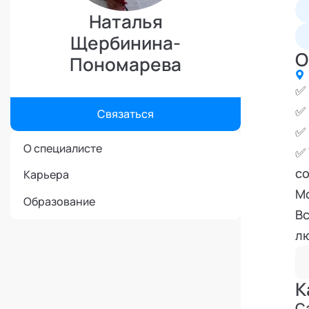
Режим работы и тп
Наталья
Щербинина-
О
Пономарева
✅ 
✅ 
Связаться
✅ 
О специалисте
✅ 
со
Карьера
Мо
Образование
Вс
лю
не
л
К
По
С