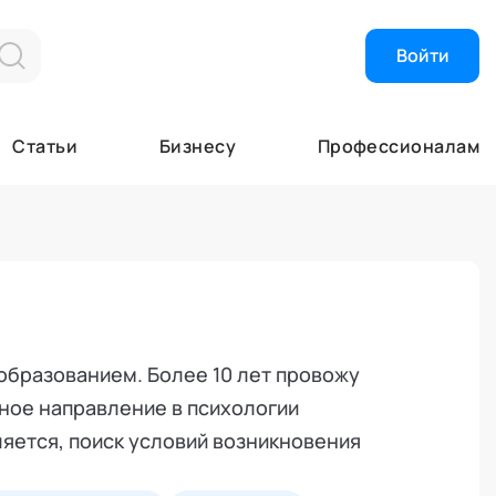
Войти
Найти эксперта
Об Академии
Статьи
Бизнесу
Профессионалам
Высший экспер
Об Академии
Почетные эксп
Кафедры
Эксперты
Лаборатории
Экспертные ор
Почетные эксп
Специалисты
Ученый совет
я
Академия в СМ
Академия помо
образованием. Более 10 лет провожу
ное направление в психологии
яется, поиск условий возникновения