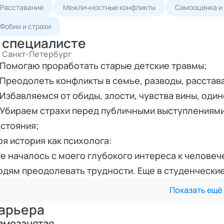
Расставание
Межличностные конфликты
Самооценка и 
Фобии и страхи
 специалисте
Санкт-Петербург
Помогаю проработать старые детские травмы;
Преодолеть конфликты в семье, разводы, расстав
Избавляемся от обиды, злости, чувства вины, один
Убираем страхи перед публичными выступлениями
стояния;
я история как психолога:
е началось с моего глубокого интереса к челове
дям преодолевать трудности. Еще в студенческие 
 только изучение психологии, но и возможность р
Показать ещё
учшему.
арьера
сле получения диплома я начала свою профессио
амозанятая