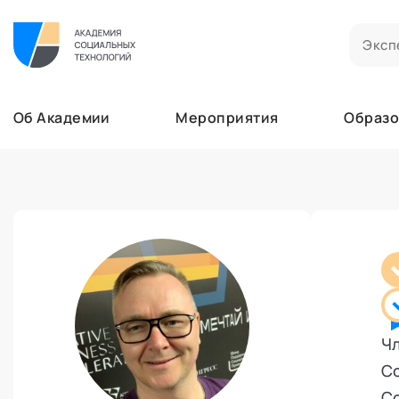
Билеты на мероприятия
Приобретенные билеты на мероприятия
Об Академии
Мероприятия
Образо
Сертификаты
Сертификаты, подтверждающие участие в м
Мероприятия
Документы
Образование
Акты, договоры и другие документы для ска
Лента
Программы обучения
Услуги
В этом разделе отображаются программы, н
Найти эксперта
Заказы услуг
Об Академии
Ваши заказы на услуги Экспертов Академии
Бизнесу
Основное
Профессионалам
Добавить фото, изменить контактные данны
Безопасность
Чл
Настройка двухфакторной аутентификации
Со
Поддержка
С