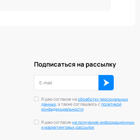
ь», соавтор книги-тренажера «Азбука
тва», автор программ:
 «300 Спартанцев»,
«Фокус»/«FreeStyle», 10incubator,
Подписаться на рассылку
Я даю согласие на
обработку персональных
данных
, а также соглашаюсь с
политикой
конфиденциальности
Я даю согласие
на получение информационных
и маркетинговых рассылок