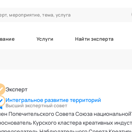
вание
Услуги
Найти эксперта
ероприятиях и экспертном сообществе АСТ
чивания
а которые вы зачисляетесь/уже зачислены в качестве слушател
Эксперт
Интегральное развитие территорий
е
Высший экспертный совет
ен Попечительского Совета Союза национальной̆
основатель Курского кластера креативных индустр
опредседатель Наблюдательного Совета Креативн