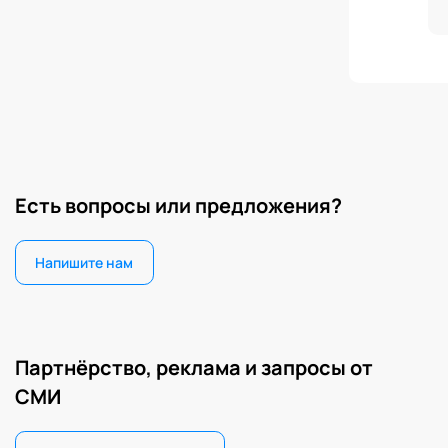
Ав
сч
«С
«С
об
Есть вопросы или предложения?
Напишите нам
Партнёрство, реклама и запросы от
СМИ