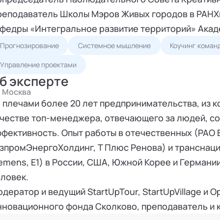
еподаватель Школы Мэров Живых городов в РАНХи
федры «Интегральное развитие территорий» Акад
Прогнозирование
Системное мышление
Коучинг коман
Управление проектами
б эксперте
Москва
 плечами более 20 лет предпринимательства, из к
честве топ-менеджера, отвечающего за людей, с
фективность. Опыт работы в отечественных (РАО 
зпромЭнергоХолдинг, Т Плюс Ренова) и транснаци
emens, E1) в России, США, Южной Корее и Германи
ловек.
дератор и ведущий StartUpTour, StartUpVillage и O
новационного фонда Сколково, преподаватель и 