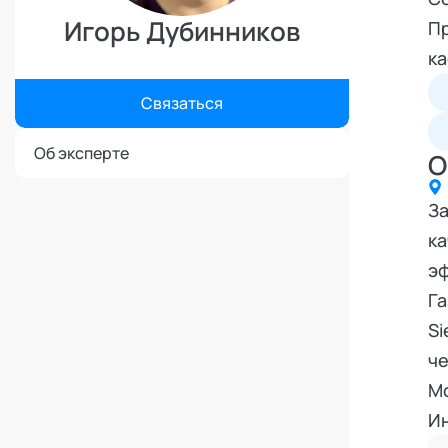
Режим работы и тп
Игорь Дубинников
Пр
ка
Связаться
Об эксперте
О
За
ка
эф
Га
Si
че
Мо
Ин