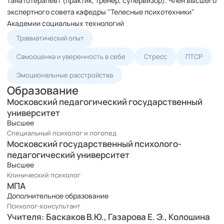
танатотерапевт (практик, тренер, супервизор). Член высшего
экспертного совета кафедры "Телесные психотехники"
Академии социальных технологий
Травматический опыт
Самооценка и уверенность в себе
Стресс
ПТСР
Эмоциональные расстройства
Образование
Московский педагогический государственный
университет
Высшее
Специальный психолог и логопед
Московский государственный психолого-
педагогический университет
Высшее
Клинический психолог
МПА
Дополнительное образование
Психолог-консультант
Учителя: Баскаков В.Ю., Газарова Е. Э., Колошина