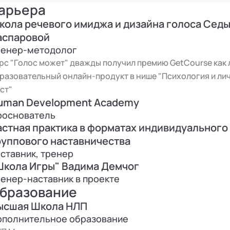
учающие программы под запрос. Работаю, как нас
арьера
струментам коммуникации, личной эффективности
кола речевого имиджа и дизайна голоса Сед
аспаровой
2018 по 2021 год создано и успешно проведено ещ
ренер-методолог
лайн-курсов по таким темам, как: публичные выс
рс "Голос может" дважды получил премию GetCourse как
разовательный онлайн-продукт в нише "Психология и ли
фективная коммуникация, интеграция теневых аспек
ст"
рельским).
uman Development Academy
2016 по 2020 г. сотрудничал в качестве тренера с
ооснователь
омсвязьбанк, Альфа-банк, Ренессанс-страхование
астная практика в форматах индивидуального
2019 г. Член Ассоциации трансперсональной психо
руппового наставничества
ставник, тренер
2020 г. Выпустил книгу "Алхимия публичных выступ
Школа Игры" Вадима Демчог
здательство "БОМБОРА".
енер-наставник в проекте
бразование
2021 по 2024 год – тренер-методолог крупнейшего 
ысшая Школа НЛП
бличным выступлениям "Голос может" Седы Каспар
ополнительное образование