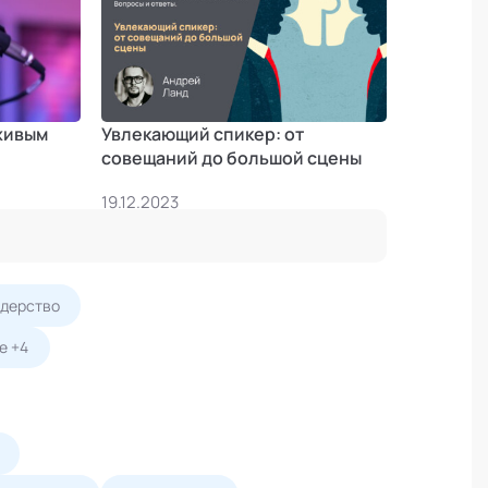
 живым
Увлекающий спикер: от
совещаний до большой сцены
19.12.2023
дерство
е +4