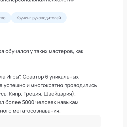
тво
Коучинг руководителей
а обучался у таких мастеров, как
ола Игры". Соавтор 6 уникальных
е успешно и многократно проводились
сь, Кипр, Греция, Швейцария).
ил более 5000 человек навыкам
ного мета-осознавания.
абатываю и провожу корпоративные