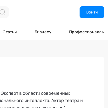
Войти
Найти эксперта
Об Академии
Статьи
Бизнесу
Профессионалам
Высший экспер
Об Академии
Почетные эксп
Кафедры
Эксперты
Лаборатории
Экспертные ор
Почетные эксп
Специалисты
Ученый совет
я
Академия в СМ
Академия помо
 Эксперт в области современных
онального интеллекта. Актер театра и
рансперсональная психология"