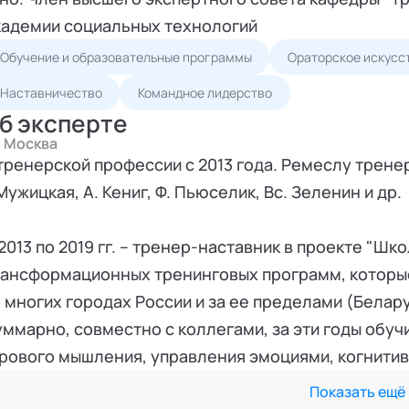
кадемии социальных технологий
Обучение и образовательные программы
Ораторское искусс
Наставничество
Командное лидерство
б эксперте
Москва
тренерской профессии с 2013 года. Ремеслу тренер
Мужицкая, А. Кениг, Ф. Пьюселик, Вс. Зеленин и др.
2013 по 2019 гг. – тренер-наставник в проекте "Шк
ансформационных тренинговых программ, которы
 многих городах России и за ее пределами (Белару
ммарно, совместно с коллегами, за эти годы обуч
рового мышления, управления эмоциями, когнитив
2017 года веду консультационную практику. Разр
Показать ещё