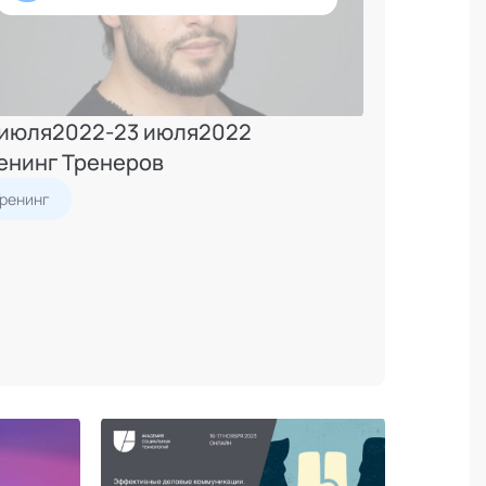
 июля
2022
-
23 июля
2022
енинг Тренеров
Тренинг