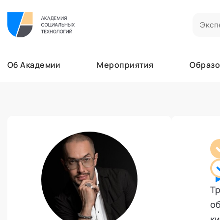
Билеты на мероприятия
Приобретенные билеты на мероприятия
Об Академии
Мероприятия
Образо
Сертификаты
Сертификаты, подтверждающие участие в м
Мероприятия
Документы
Образование
Акты, договоры и другие документы для ска
Лента
Программы обучения
Услуги
В этом разделе отображаются программы, н
Найти эксперта
Заказы услуг
Об Академии
Ваши заказы на услуги Экспертов Академии
Бизнесу
Основное
Профессионалам
Добавить фото, изменить контактные данны
Безопасность
Тр
Настройка двухфакторной аутентификации
об
Поддержка
ки