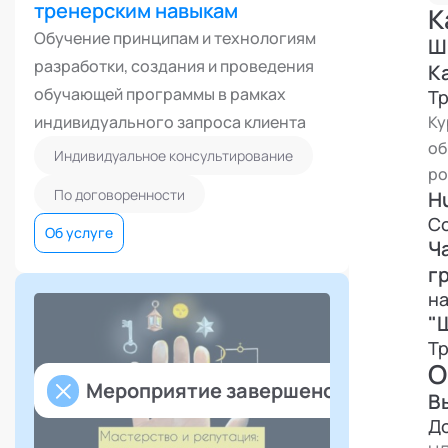
об
тренерским навыкам
К
ин
Обучение принципам и технологиям
Ш
разработки, создания и проведения
К
С 
обучающей программы в рамках
Т
он
индивидуального запроса клиента
Ку
об
эф
Индивидуальное консультирование
ро
Ка
По договоренности
H
С 
С
Об услуге
Пр
Ч
С 
г
на
В 
"
И
Тр
О
Мероприятие завершено
С 
В
пу
Д