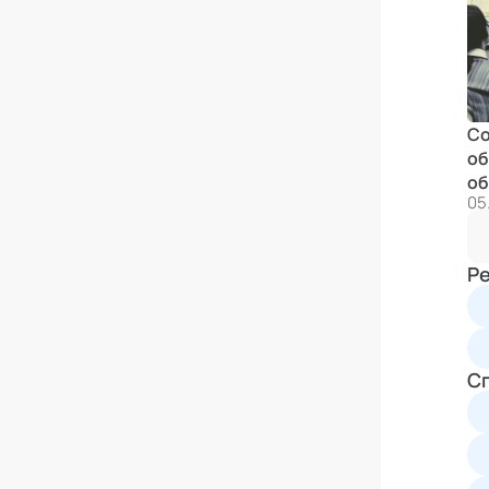
Со
об
об
05
Р
С