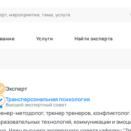
вание
Услуги
Найти эксперта
ероприятиях и экспертном сообществе АСТ
чивания
а которые вы зачисляетесь/уже зачислены в качестве слушател
Эксперт
Трансперсональная психология
е
Высший экспертный совет
енер-методолог, тренер тренеров, конфликтолог.
разовательных технологий, коммуникации и эмоци
но. Член высшего экспертного совета кафедры "Т