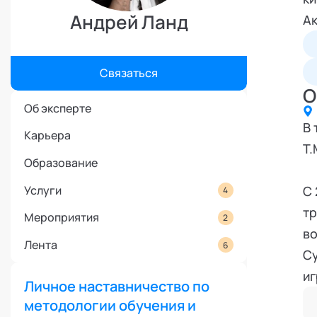
Режим работы и тп
Андрей Ланд
А
Связаться
О
Об эксперте
В 
Карьера
Т.
Образование
Услуги
С 
4
тр
Мероприятия
2
во
Лента
6
Су
иг
Личное наставничество по
С 
методологии обучения и