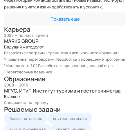
через который команды осваивают новые навыки, тестируют
решения и учатся взаимодействовать в условиях,
максимально приближённых к реальности.
Показать ещё
Особое место в моей практике занимает коучинг — как
индивидуальный, так и командный. Я уверена: настоящий
Карьера
рост возможен там, где есть пространство для вопросов,
2025 — по наст. время
осознанности и доверия. Для меня обучение — это не просто
MARKS GROUP
передача знаний, а сопровождение людей на пути к большей
Ведущий методолог
Разработка программы тренингов и асинхронного обучения :
эффективности, целостности и внутренней устойчивости.
Управление переговорами Разработка и проведение программы
Помимо этого, я занимаюсь переводом и валидацией текстов
"Менеджмент 1.0", Разработка и проведение деловой игры
с английского на русский, создаю презентации и
"Переговорные поединки"
электронные курсы — всегда с чётким фокусом на цели,
Образование
аудиторию и контекст. Мне нравится работать как со словом,
2008 — 2013
так и с визуальным оформлением: наход
МГУС, ИТиГ, Институт туризма и гостеприимства
Высшее
Специалист по туризму
Решаемые задачи
бессознательное
внутренняя опора
выход из конфликта
генерация идей