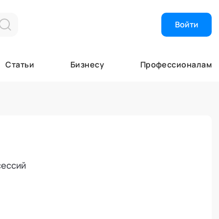
Войти
Найти эксперта
Об Академии
Статьи
Бизнесу
Профессионалам
Высший экспер
Об Академии
Почетные эксп
Кафедры
Эксперты
Лаборатории
Экспертные ор
Почетные эксп
Специалисты
Ученый совет
я
Академия в СМ
Академия помо
сессий