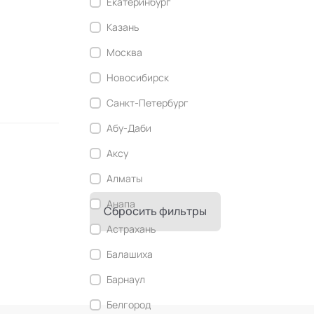
Екатеринбург
Современный этикет
Казань
Сторителлинг
Москва
Телесные психотехники
Новосибирск
Технологии командного менеджмента
Санкт-Петербург
Технологии стратегического
управления
Абу-Даби
Трансперсональная психология
Аксу
Тьюторство
Алматы
Фасилитация и модерация
Анапа
Сбросить фильтры
Христианский коучинг
Астрахань
Цифровой профайлинг
Балашиха
Барнаул
Белгород