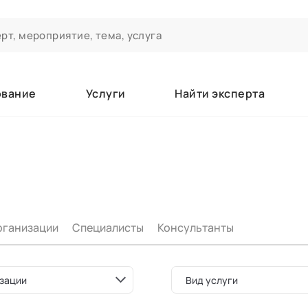
ование
Услуги
Найти эксперта
ероприятиях и экспертном сообществе АСТ
чивания
а которые вы зачисляетесь/уже зачислены в качестве слушате
рганизации
Специалисты
Консультанты
е
зации
Вид услуги