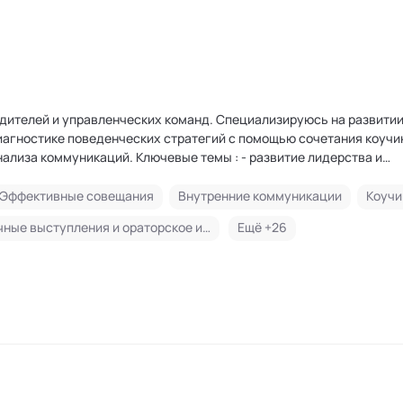
равленческих команд. Специализируюсь на развитии
иагностике поведенческих стратегий с помощью сочетания коучи
лючевые темы : - развитие лидерства и
 - профайлинг в менеджменте и HR - развитие управленческих
тной связи - до публичных выступлений - конструктивная конфронт
Эффективные совещания
Внутренние коммуникации
Коучи
Публичные выступления и ораторское искусство
Ещё +
26