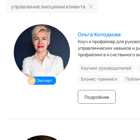
Режим работы и тп
управление эмоциями клиента
Ольга Холодкова
Коуч и профайлер для руководителей и уп
управленческих навыков и д
профайлинга и системного анализа коммуникаций. К
управленческих компетенций
коммуникаций: от 1:1 и Обра
Коучинг руководителей
сложные диалоги.
Бизнес-тренинги
Эксперт
Подробнее