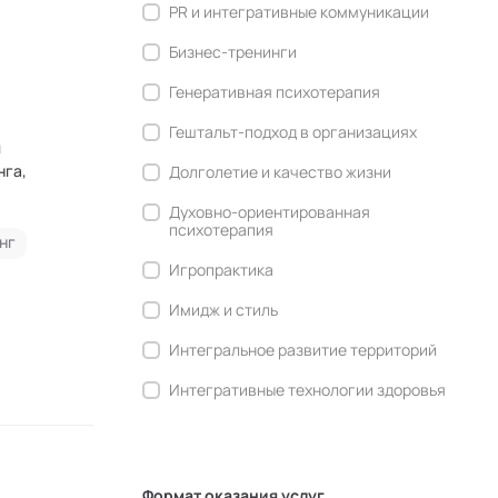
PR и интегративные коммуникации
Бизнес-тренинги
Генеративная психотерапия
Гештальт-подход в организациях
нга,
Долголетие и качество жизни
Духовно-ориентированная
психотерапия
ация и
нг
Игропрактика
Имидж и стиль
Интегральное развитие территорий
Интегративные технологии здоровья
Комьюнити-менеджмент
Корпоративная культура и
антропология
Формат оказания услуг