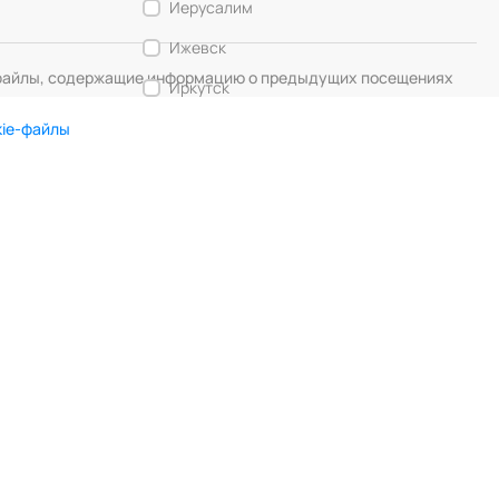
Иерусалим
Ижевск
— файлы, содержащие информацию о предыдущих посещениях
Иркутск
Калининград
kie-файлы
Кемерово
DIGITAL MUSE
Создание сайта
Кострома
Красногорск
Краснодар
Красноярск
Курск
Липецк
Лос-Анджелес
Любляна