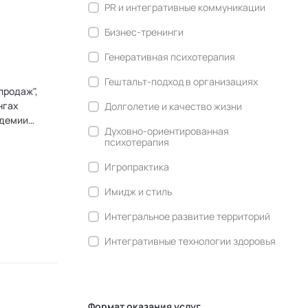
PR и интегративные коммуникации
Бизнес-тренинги
Генеративная психотерапия
Гештальт-подход в организациях
продаж",
нгах
Долголетие и качество жизни
адемии
Духовно-ориентированная
психотерапия
Игропрактика
Имидж и стиль
Интегральное развитие территорий
Интегративные технологии здоровья
Комьюнити-менеджмент
Корпоративная культура и
антропология
Формат оказания услуг