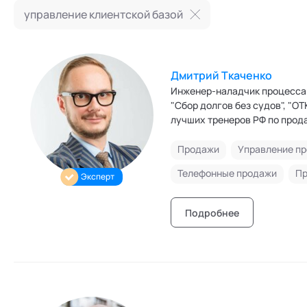
Режим работы и тп
управление клиентской базой
Дмитрий Ткаченко
Инженер-наладчик процесса 
"Сбор долгов без судов", "О
лучших тренеров РФ по прод
социальных технологий.
Продажи
Управление п
Телефонные продажи
Пр
Эксперт
Подробнее