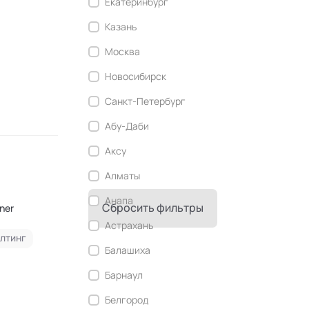
Екатеринбург
Современный этикет
Казань
Сторителлинг
Москва
Телесные психотехники
Новосибирск
Технологии командного менеджмента
Санкт-Петербург
Технологии стратегического
управления
Абу-Даби
Трансперсональная психология
Аксу
Тьюторство
Алматы
Фасилитация и модерация
Анапа
Сбросить фильтры
iner
Христианский коучинг
Астрахань
лтинг
Цифровой профайлинг
Балашиха
Барнаул
Белгород