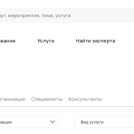
ование
Услуги
Найти эксперта
ероприятиях и экспертном сообществе АСТ
чивания
а которые вы зачисляетесь/уже зачислены в качестве слушате
рганизации
Специалисты
Консультанты
е
зации
Вид услуги