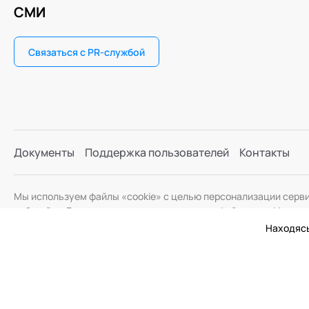
СМИ
Связаться с PR-службой
Документы
Поддержка пользователей
Контакты
Мы используем файлы «cookie» с целью персонализации серв
веб-сайта. Если вы не хотите использовать файлы «cookie», и
Находясь
© 2026 Академия Социальных Технологий