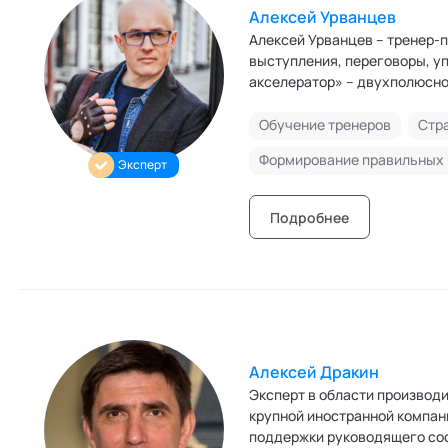
Алексей Урванцев
Алексей Урванцев – тренер-
выступления, переговоры, управление. Автор и руководитель Школы автор
акселератор» – двухполюсно
конкурентный (SAMBO) регис
переговоры, управление. Сре
Обучение тренеров
Стр
(«Самбо переговоров»), уни
Эксперт
бережного внедрения изменен
более 700 видео с транскрип
Подробнее
Алексей Дракин
Эксперт в области производ
крупной иностранной компании. Член Международной Федерации Коучинга (ICF). Опыт пер
поддержки руководящего сос