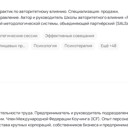
практик по авторитетному влиянию. Специализация: продажи,
итетного влияния «Речевой
й методологической системы, объединяющей партнёрский (SALSA
тры коммуникации по четырём направлениям: продажи, выступле
ди методик – SALSA Selling («Сальса продаж»), SAMBO Negotiatio
атегические сессии
Эффективные совещания
версальный модуль TUR (Техники Управления Разговором) и мето
Формирование правильных пищевых привычек
Психология
Психотерапия
Ещё +
48
ий Reforging («Переплавка»). На YouTube-канале "Речевой аксел
тами и таймкодами.
ительности труда. Предприниматель и руководитель подразделен
сональной
тава крупных корпораций, собственников бизнеса и предпринима