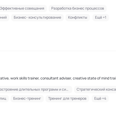
енинги" Академии социальных технологий
Эффективные совещания
Разработка бизнес процессов
ений
Бизнес- консультирование
Конфликты
Ещё +
1
tive, work skills trainer, consultant adviser, creative state of mind tra
Построение длительных программ и систем обучения
Стратегический конса
 лиц
Бизнес-тренинг
Тренинг для тренеров
Ещё +
4