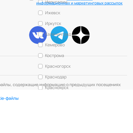
Иерусалим
информационных и маркетинговых рассылок
Ижевск
Иркутск
Калининград
Кемерово
Кострома
Красногорск
Краснодар
— файлы, содержащие информацию о предыдущих посещениях
Красноярск
kie-файлы
Курск
Липецк
DIGITAL MUSE
Создание сайта
Лос-Анджелес
Любляна