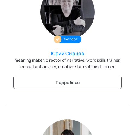
Трансперсональная психология
Тьюторство
Фасилитация и модерация
Эксперт
Христианский коучинг
Юрий Сырцов
Цифровой профайлинг
meaning maker, director of narrative, work skills trainer,
consultant adviser, creative state of mind trainer
Подробнее