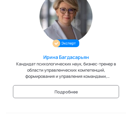
Эксперт
Ирина Багдасарьян
Кандидат психологических наук, бизнес-тренер в
области управленческих компетенций,
формирования и управления командами,
определения философии организации, внедрение
идеологии, методологии и инструментов
Подробнее
командного менеджмента , ее использования для
различных функций и отраслей;сопровождение
управленческих команд в период осмысления
миссии и этапа жизненного цикла организации.