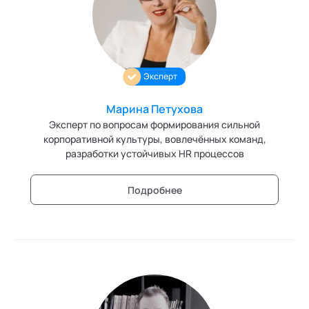
Персонология и поведенческий анализ
Позитивная динамическая психотерапия
Эксперт
Психодрама
Сексология
Марина Петухова
Эксперт по вопросам формирования сильной
Системные продажи
корпоративной культуры, вовлечённых команд,
разработки устойчивых HR процессов
Современный гипноз
Подробнее
Современный этикет
Сторителлинг
Телесные психотехники
Технологии командного менеджмента
Технологии стратегического управления