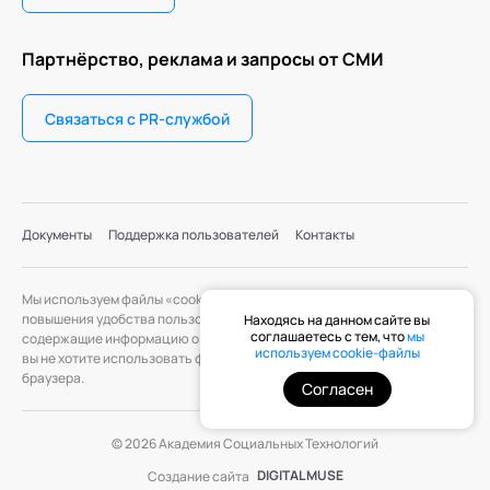
Партнёрство, реклама и запросы от СМИ
Связаться с PR-службой
Документы
Поддержка пользователей
Контакты
Мы используем файлы «cookie» с целью персонализации сервисов и
повышения удобства пользования веб-сайтом. «Cookie» — файлы,
Находясь на данном сайте вы
соглашаетесь с тем, что
мы
содержащие информацию о предыдущих посещениях веб-сайта. Если
используем cookie-файлы
вы не хотите использовать файлы «cookie», измените настройки
браузера.
Согласен
© 2026 Академия Социальных Технологий
DIGITAL MUSE
Создание сайта