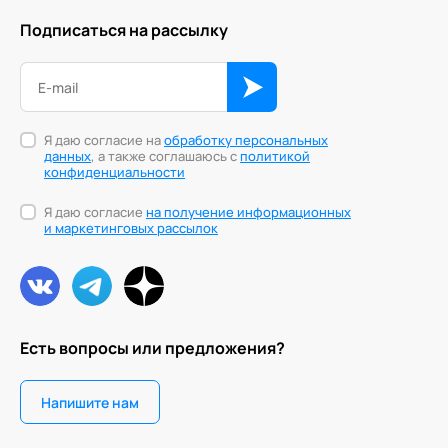
Подписаться на рассылку
Трансперсональная психология
Тьюторство
Фасилитация и модерация
Я даю согласие на
обработку персональных
данных
, а также соглашаюсь с
политикой
Христианский коучинг
конфиденциальности
Цифровой профайлинг
Я даю согласие
на получение информационных
и маркетинговых рассылок
Есть вопросы или предложения?
Напишите нам