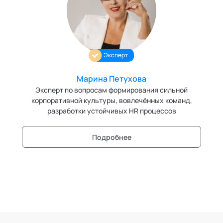
Персонология и поведенческий анализ
Позитивная динамическая психотерапия
Эксперт
Психодрама
Сексология
Марина Петухова
Эксперт по вопросам формирования сильной
Системные продажи
корпоративной культуры, вовлечённых команд,
разработки устойчивых HR процессов
Современный гипноз
Подробнее
Современный этикет
Сторителлинг
Телесные психотехники
Технологии командного менеджмента
Технологии стратегического управления