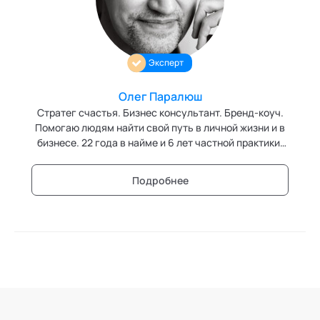
Трансперсональная психология
Тьюторство
Эксперт
Фасилитация и модерация
Олег Паралюш
Стратег счастья. Бизнес консультант. Бренд-коуч.
Христианский коучинг
Помогаю людям найти свой путь в личной жизни и в
Цифровой профайлинг
бизнесе. 22 года в найме и 6 лет частной практики.
Эксперт в области сторителлинга. Эксперт кафедры
"Сторителлинг" Академии социальных технологий
Подробнее