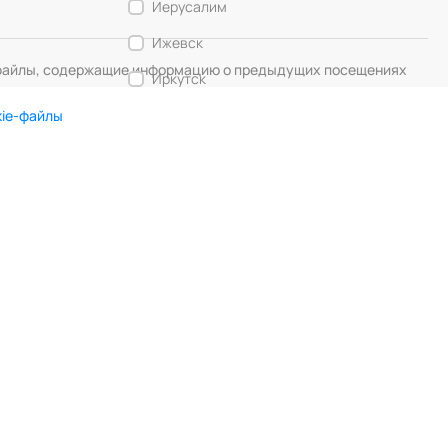
Иерусалим
Ижевск
— файлы, содержащие информацию о предыдущих посещениях
Иркутск
Калининград
kie-файлы
Кемерово
DIGITAL MUSE
Создание сайта
Кострома
Красногорск
Краснодар
Красноярск
Курск
Липецк
Лос-Анджелес
Любляна