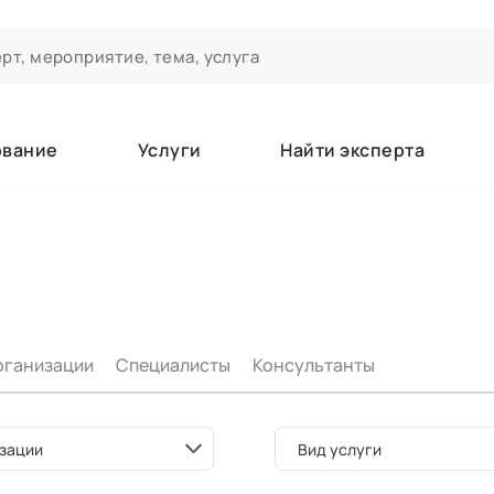
ование
Услуги
Найти эксперта
ероприятиях и экспертном сообществе АСТ
чивания
а которые вы зачисляетесь/уже зачислены в качестве слушате
рганизации
Специалисты
Консультанты
е
зации
Вид услуги