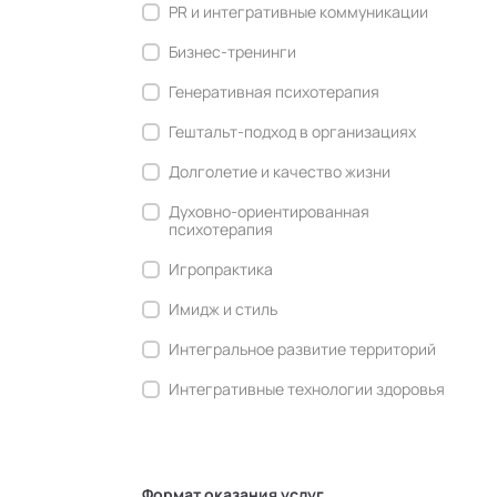
PR и интегративные коммуникации
Бизнес-тренинги
Генеративная психотерапия
Гештальт-подход в организациях
Долголетие и качество жизни
Духовно-ориентированная
психотерапия
Игропрактика
Имидж и стиль
Интегральное развитие территорий
Интегративные технологии здоровья
Комьюнити-менеджмент
Корпоративная культура и
антропология
Формат оказания услуг