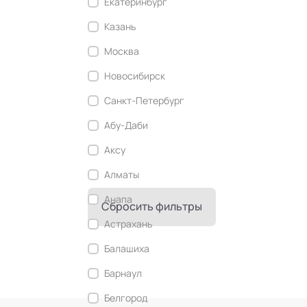
Екатеринбург
Современный этикет
Казань
Сторителлинг
Москва
Телесные психотехники
Новосибирск
Технологии командного менеджмента
Санкт-Петербург
Технологии стратегического
управления
Абу-Даби
Трансперсональная психология
Аксу
Тьюторство
Алматы
Фасилитация и модерация
Анапа
Сбросить фильтры
Христианский коучинг
Астрахань
Цифровой профайлинг
Балашиха
Барнаул
Белгород