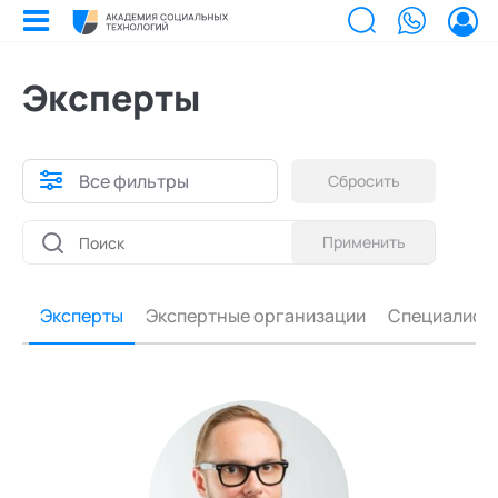
Решаемая задача
Специализация
Тип услуг
Кафедры
Формат
Город
Сбросить
Сбросить
Сбросить
Сбросить
Сбросить
Сбросить
Эксперты
Онлайн
Билеты на мероприятия
Приобретенные билеты на мероприятия
Офлайн
Все фильтры
Сбросить
Сертификаты
Сертификаты, подтверждающие участие в мероприятиях и экспертном
Онлайн и Офлайн
Все
Владивосток
сообществе АСТ
Применить
Мероприятия
Документы
PR и интегративные коммуникации
Екатеринбург
Акты, договоры и другие документы для скачивания
Выс
Об 
Образование
Программы обучения
Бизнес-тренинги
Казань
ет
Эксперты
Экспертные организации
Специалист
В этом разделе отображаются программы, на которые вы зачисляетесь/
Поч
Ка
Лента
уже зачислены в качестве слушателя
Генеративная психотерапия
Москва
Экс
Лаб
Услуги
Заказы услуг
Ваши заказы на услуги Экспертов Академии
Экс
Поч
Найти эксперта
Гештальт-подход в организациях
Новосибирск
Основное
Спе
Уче
Об Академии
Добавить фото, изменить контактные данные
Долголетие и качество жизни
Санкт-Петербург
Ака
Бизнесу
Безопасность
Духовно-ориентированная психотерапия
Настройка двухфакторной аутентификации