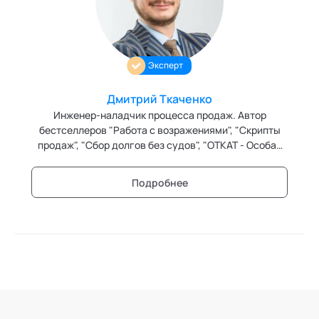
Ака
Профессионалам
Поддержка
Игропрактика
Режим работы и тп
Имидж и стиль
Эксперт
Интегральное развитие территорий
Дмитрий Ткаченко
Интегративные технологии здоровья
Инженер-наладчик процесса продаж. Автор
бестселлеров "Работа с возражениями", "Скрипты
Комьюнити-менеджмент
продаж", "Сбор долгов без судов", "ОТКАТ - Особая
Техника Клиентской Аттракции". Трижды в ТОП-
Корпоративная культура и антропология
рейтингах лучших тренеров РФ по продажам.
Подробнее
Бизнес-тренер. Эксперт кафедры "Системные
Коучинг
продажи" Академии социальных технологий.
Креативные методологии
Медиация
Ментальные практики
Нейролингвистическое программирование