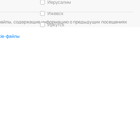
Иерусалим
Ижевск
— файлы, содержащие информацию о предыдущих посещениях
Иркутск
Калининград
kie-файлы
Кемерово
DIGITAL MUSE
Создание сайта
Кострома
Красногорск
Краснодар
Красноярск
Курск
Липецк
Лос-Анджелес
Любляна