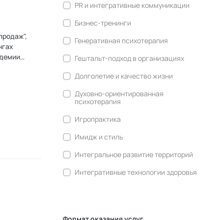
PR и интегративные коммуникации
Бизнес-тренинги
продаж",
Генеративная психотерапия
нгах
адемии
Гештальт-подход в организациях
Долголетие и качество жизни
Духовно-ориентированная
психотерапия
Игропрактика
Имидж и стиль
Интегральное развитие территорий
Интегративные технологии здоровья
Комьюнити-менеджмент
Корпоративная культура и
антропология
Формат оказания услуг