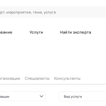
ование
Услуги
Найти эксперта
ероприятиях и экспертном сообществе АСТ
чивания
а которые вы зачисляетесь/уже зачислены в качестве слушате
рганизации
Специалисты
Консультанты
е
зации
Вид услуги