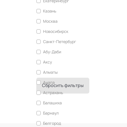
Екатеринбург
Современный этикет
Казань
Сторителлинг
Москва
Телесные психотехники
Новосибирск
Технологии командного менеджмента
Санкт-Петербург
Технологии стратегического
управления
Абу-Даби
Трансперсональная психология
Аксу
Тьюторство
Алматы
Фасилитация и модерация
Анапа
Сбросить фильтры
Христианский коучинг
Астрахань
Цифровой профайлинг
Балашиха
Барнаул
Белгород