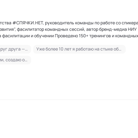
тства #СПЯЧКИ.НЕТ, руководитель команды по работе со спикер
азвития", фасилитатор командных сессий, автор бренд-медиа НИУ
ии Проведено 150+ тренингов и командных сессий
асилитатора 32 команд цифровой трансформации Разработано и 
й Организовано и проведено более 10 образовательных выездов
Помогаю людям находить друг друга — легко, по-настоящему и с пользой
Уже более 10 лет я работаю на стыке образования, фасилитации и коммуникации с самыми разными целевыми аудиториями: от руководителей крупного бизнеса до представителей госструктур, от корпоративных университетов до проектных команд цифровой трансформации.
ими компаниями, как: НЛМК, Роснефть, Тенгизшевройл (Казахстан
Я провожу командные сессии, создаю образовательные решения, развиваю сообщества и участвую в запуске значимых программ для команд по всей стране, а также в странах снг.
валь “ПиР. Практики развития”, Федеральные и региональные ор