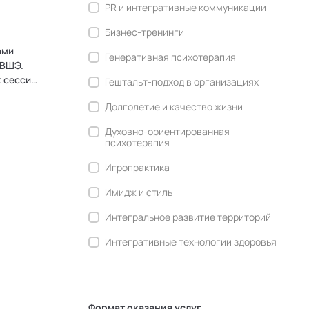
PR и интегративные коммуникации
Бизнес-тренинги
ами
Генеративная психотерапия
 ВШЭ.
Гештальт-подход в организациях
запущено
Долголетие и качество жизни
), РЖД,
Духовно-ориентированная
психотерапия
ганы
Игропрактика
Имидж и стиль
Интегральное развитие территорий
Интегративные технологии здоровья
Комьюнити-менеджмент
Корпоративная культура и
антропология
Формат оказания услуг