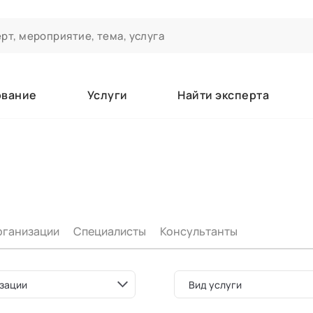
ование
Услуги
Найти эксперта
ероприятиях и экспертном сообществе АСТ
чивания
а которые вы зачисляетесь/уже зачислены в качестве слушате
рганизации
Специалисты
Консультанты
е
зации
Вид услуги