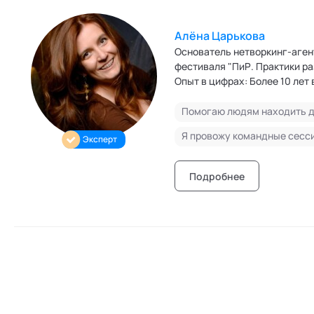
Режим работы и тп
Алёна Царькова
Основатель нетворкинг-аген
фестиваля "ПиР. Практики р
Опыт в цифрах: Более 10 лет в фасилитации и обучен
Сопровождение в качестве ф
20+ образовательных решени
Вдохновилась работой с так
Эксперт
Алгоритм-2, Ростелеком Центр подготовки руководителей цифровой трансформации Правительство
Москвы, Росмолодежь, фести
власти
Подробнее