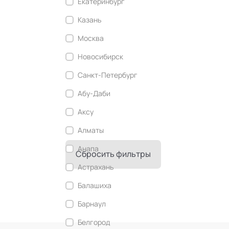
Екатеринбург
Современный этикет
Казань
Сторителлинг
Москва
Телесные психотехники
Новосибирск
Технологии командного менеджмента
Санкт-Петербург
Технологии стратегического
управления
Абу-Даби
Трансперсональная психология
Аксу
Тьюторство
Алматы
Фасилитация и модерация
Анапа
Сбросить фильтры
Христианский коучинг
Астрахань
Цифровой профайлинг
Балашиха
Барнаул
Белгород