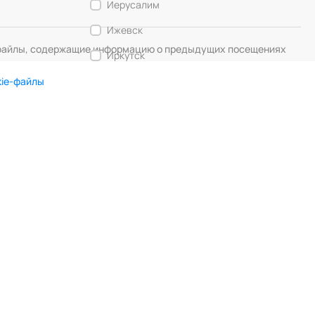
Иерусалим
Ижевск
— файлы, содержащие информацию о предыдущих посещениях
Иркутск
Калининград
kie-файлы
Кемерово
DIGITAL MUSE
Создание сайта
Кострома
Красногорск
Краснодар
Красноярск
Курск
Липецк
Лос-Анджелес
Любляна