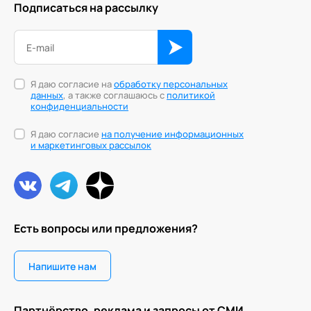
Подписаться на рассылку
Персонология и поведенческий анализ
Позитивная динамическая психотерапия
Психодрама
Я даю согласие на
обработку персональных
данных
, а также соглашаюсь с
политикой
конфиденциальности
Сексология
Я даю согласие
на получение информационных
Системные продажи
и маркетинговых рассылок
Современный гипноз
Современный этикет
Сторителлинг
Есть вопросы или предложения?
Телесные психотехники
Напишите нам
Технологии командного менеджмента
Технологии стратегического управления
Партнёрство, реклама и запросы от СМИ