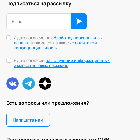
Подписаться на рассылку
Персонология и поведенческий анализ
Позитивная динамическая психотерапия
Психодрама
Я даю согласие на
обработку персональных
данных
, а также соглашаюсь с
политикой
конфиденциальности
Сексология
Я даю согласие
на получение информационных
Системные продажи
и маркетинговых рассылок
Современный гипноз
Современный этикет
Сторителлинг
Есть вопросы или предложения?
Телесные психотехники
Напишите нам
Технологии командного менеджмента
Технологии стратегического управления
Партнёрство, реклама и запросы от СМИ