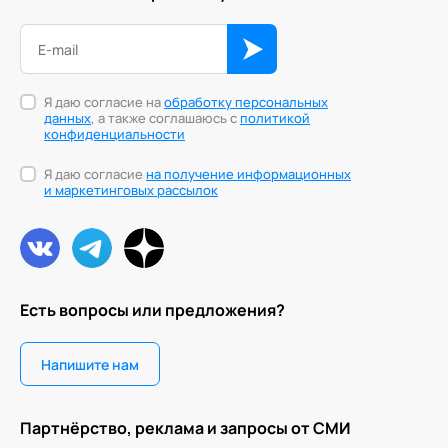
Ака
Профессионалам
Поддержка
Игропрактика
Режим работы и тп
Имидж и стиль
Я даю согласие на
обработку персональных
Интегральное развитие территорий
данных
, а также соглашаюсь с
политикой
конфиденциальности
Интегративные технологии здоровья
Я даю согласие
на получение информационных
и маркетинговых рассылок
Комьюнити-менеджмент
Корпоративная культура и антропология
Коучинг
Есть вопросы или предложения?
Креативные методологии
Медиация
Напишите нам
Ментальные практики
Партнёрство, реклама и запросы от СМИ
Нейролингвистическое программирование