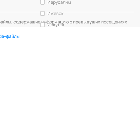
Иерусалим
Ижевск
— файлы, содержащие информацию о предыдущих посещениях
Иркутск
Калининград
kie-файлы
Кемерово
DIGITAL MUSE
Создание сайта
Кострома
Красногорск
Краснодар
Красноярск
Курск
Липецк
Лос-Анджелес
Любляна