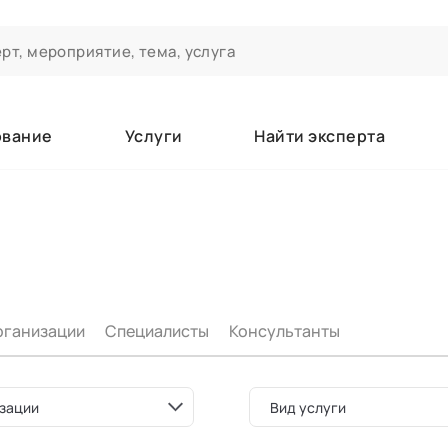
ование
Услуги
Найти эксперта
ероприятиях и экспертном сообществе АСТ
чивания
а которые вы зачисляетесь/уже зачислены в качестве слушате
рганизации
Специалисты
Консультанты
е
зации
Вид услуги