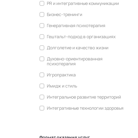
PR и интегративные коммуникации
Бизнес-тренинги
Генеративная психотерапия
Гештальт-подход в организациях
Долголетие и качество жизни
Духовно-ориентированная
психотерапия
Игропрактика
Имидж и стиль
Интегральное развитие территорий
Интегративные технологии здоровья
Комьюнити-менеджмент
Корпоративная культура и
антропология
Формат оказания услуг