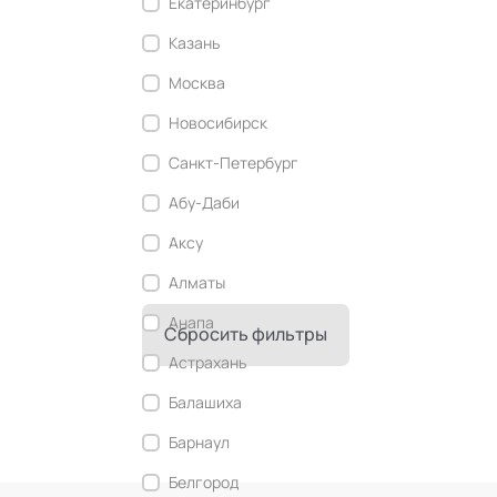
Екатеринбург
Современный этикет
Казань
Сторителлинг
Москва
Телесные психотехники
Новосибирск
Технологии командного менеджмента
Санкт-Петербург
Технологии стратегического
управления
Абу-Даби
Трансперсональная психология
Аксу
Тьюторство
Алматы
Фасилитация и модерация
Анапа
Сбросить фильтры
Христианский коучинг
Астрахань
Цифровой профайлинг
Балашиха
Барнаул
Белгород