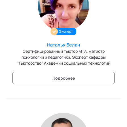
Персонология и поведенческий анализ
Позитивная динамическая психотерапия
Эксперт
Психодрама
Сексология
Наталья Белан
Сертифицированный тьютор МТА, магистр
Системные продажи
психологии и педагогики. Эксперт кафедры
"Тьюторство" Академии социальных технологий
Современный гипноз
Подробнее
Современный этикет
Сторителлинг
Телесные психотехники
Технологии командного менеджмента
Технологии стратегического управления