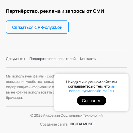
Партнёрство, реклама и запросы от СМИ
Связаться с PR-службой
Документы
Поддержка пользователей
Контакты
Мы используем файлы «cookie» с целью персонализации сервисов и
повышения удобства пользования веб-сайтом. «Cookie» — файлы,
Находясь на данном сайте вы
соглашаетесь с тем, что
мы
содержащие информацию о предыдущих посещениях веб-сайта. Если
используем cookie-файлы
вы не хотите использовать файлы «cookie», измените настройки
браузера.
Согласен
© 2026 Академия Социальных Технологий
DIGITAL MUSE
Создание сайта