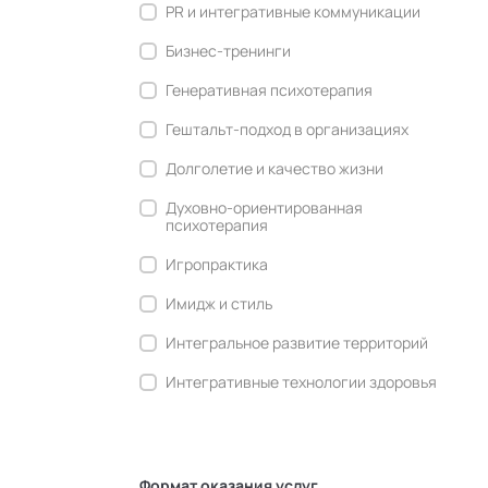
PR и интегративные коммуникации
Бизнес-тренинги
Генеративная психотерапия
Гештальт-подход в организациях
Долголетие и качество жизни
Духовно-ориентированная
психотерапия
Игропрактика
Имидж и стиль
Интегральное развитие территорий
Интегративные технологии здоровья
Комьюнити-менеджмент
Корпоративная культура и
антропология
Формат оказания услуг