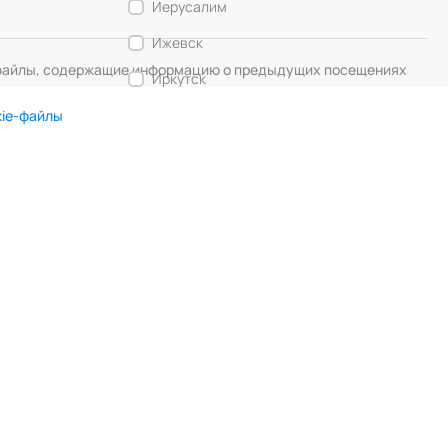
Иерусалим
Ижевск
— файлы, содержащие информацию о предыдущих посещениях
Иркутск
Калининград
kie-файлы
Кемерово
DIGITAL MUSE
Создание сайта
Кострома
Красногорск
Краснодар
Красноярск
Курск
Липецк
Лос-Анджелес
Любляна