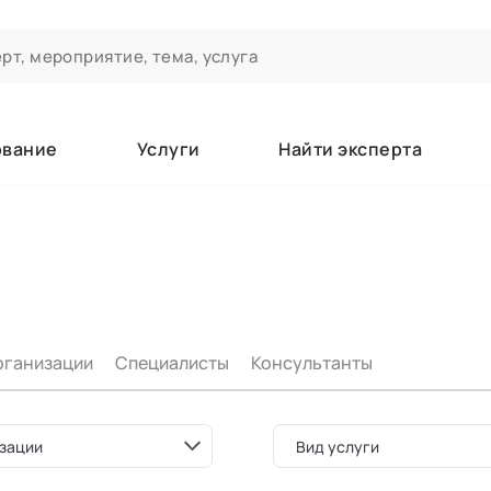
ование
Услуги
Найти эксперта
ероприятиях и экспертном сообществе АСТ
чивания
а которые вы зачисляетесь/уже зачислены в качестве слушате
рганизации
Специалисты
Консультанты
е
зации
Вид услуги