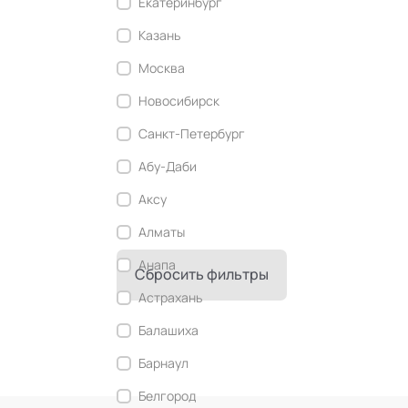
Екатеринбург
Современный этикет
Казань
Сторителлинг
Москва
Телесные психотехники
Новосибирск
Технологии командного менеджмента
Санкт-Петербург
Технологии стратегического
управления
Абу-Даби
Трансперсональная психология
Аксу
Тьюторство
Алматы
Фасилитация и модерация
Анапа
Сбросить фильтры
Христианский коучинг
Астрахань
Цифровой профайлинг
Балашиха
Барнаул
Белгород