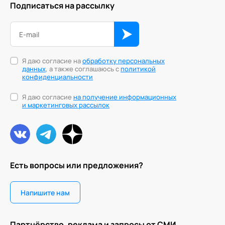
Подписаться на рассылку
Персонология и поведенческий анализ
Позитивная динамическая психотерапия
Психодрама
Я даю согласие на
обработку персональных
данных
, а также соглашаюсь с
политикой
конфиденциальности
Сексология
Я даю согласие
на получение информационных
Системные продажи
и маркетинговых рассылок
Современный гипноз
Современный этикет
Сторителлинг
Есть вопросы или предложения?
Телесные психотехники
Напишите нам
Технологии командного менеджмента
Технологии стратегического управления
Партнёрство, реклама и запросы от СМИ