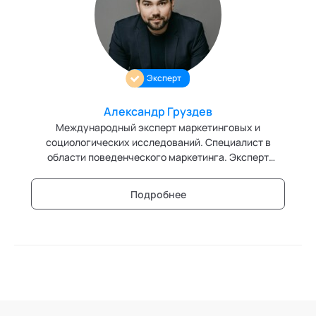
Персонология и поведенческий анализ
Позитивная динамическая психотерапия
Эксперт
Психодрама
Сексология
Александр Груздев
Международный эксперт маркетинговых и
Системные продажи
социологических исследований. Специалист в
области поведенческого маркетинга. Эксперт
Современный гипноз
кафедры "Современный гипноз" Академии
социальных технологий
Подробнее
Современный этикет
Сторителлинг
Телесные психотехники
Технологии командного менеджмента
Технологии стратегического управления