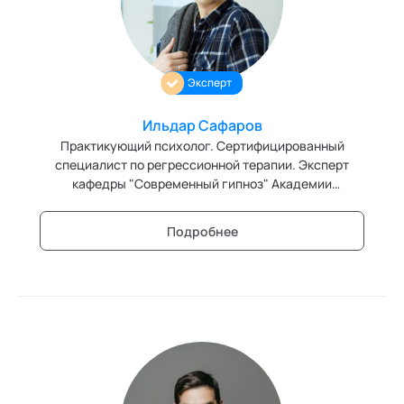
Ака
Профессионалам
Поддержка
Игропрактика
Режим работы и тп
Имидж и стиль
Эксперт
Интегральное развитие территорий
Ильдар Сафаров
Интегративные технологии здоровья
Практикующий психолог. Сертифицированный
специалист по регрессионной терапии. Эксперт
Комьюнити-менеджмент
кафедры "Современный гипноз" Академии
социальных технологий
Корпоративная культура и антропология
Подробнее
Коучинг
Креативные методологии
Медиация
Ментальные практики
Нейролингвистическое программирование