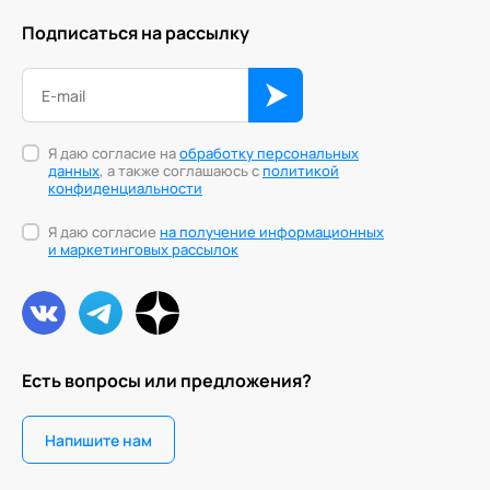
Подписаться на рассылку
Трансперсональная психология
Тьюторство
Фасилитация и модерация
Я даю согласие на
обработку персональных
данных
, а также соглашаюсь с
политикой
Христианский коучинг
конфиденциальности
Цифровой профайлинг
Я даю согласие
на получение информационных
и маркетинговых рассылок
Есть вопросы или предложения?
Напишите нам