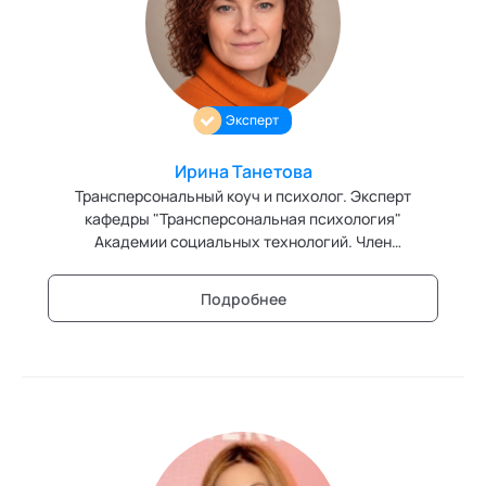
Персонология и поведенческий анализ
Позитивная динамическая психотерапия
Эксперт
Психодрама
Сексология
Ирина Танетова
Трансперсональный коуч и психолог. Эксперт
Системные продажи
кафедры "Трансперсональная психология"
Академии социальных технологий. Член
Современный гипноз
Президиума Ассоциации Трансперсональной
Психологии и Психотерапии (АТПП). Основатель и
Подробнее
Современный этикет
руководитель "Трансперсонального Клуба" (с
февраля 2023). Специализируюсь на темах:
Сторителлинг
любовные отношения, сексуальность (как энергия
для духовного роста), женская эволюция, духовное
Телесные психотехники
развитие. Работаю с кризисными состояниями в
этих сферах.
Технологии командного менеджмента
Технологии стратегического управления