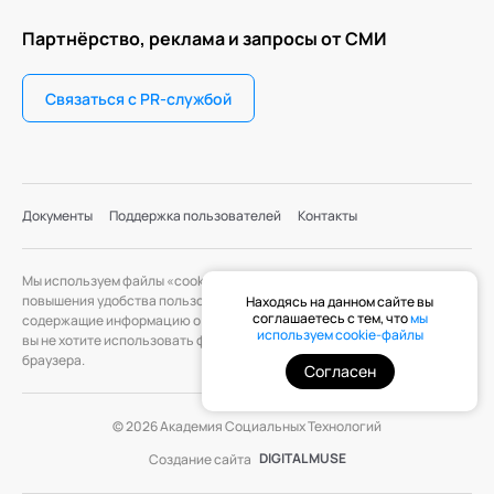
Партнёрство, реклама и запросы от СМИ
Связаться с PR-службой
Документы
Поддержка пользователей
Контакты
Мы используем файлы «cookie» с целью персонализации сервисов и
повышения удобства пользования веб-сайтом. «Cookie» — файлы,
Находясь на данном сайте вы
соглашаетесь с тем, что
мы
содержащие информацию о предыдущих посещениях веб-сайта. Если
используем cookie-файлы
вы не хотите использовать файлы «cookie», измените настройки
браузера.
Согласен
© 2026 Академия Социальных Технологий
DIGITAL MUSE
Создание сайта