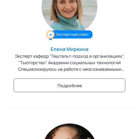
Персонология и поведенческий анализ
Позитивная динамическая психотерапия
Экспертный совет
Психодрама
Сексология
Елена Миркина
Эксперт кафедр "Гештальт-подход в организациях",
Системные продажи
"Тьюторство" Академии социальных технологий
Специализируюсь на работе с неосознаваемыми
Современный гипноз
персональными и групповыми сценариями.
Подробнее
Современный этикет
Сторителлинг
Телесные психотехники
Технологии командного менеджмента
Технологии стратегического управления