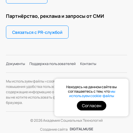
Партнёрство, реклама и запросы от СМИ
Связаться с PR-службой
Документы
Поддержка пользователей
Контакты
Мы используем файлы «cookie» с целью персонализации сервисов и
повышения удобства пользования веб-сайтом. «Cookie» — файлы,
Находясь на данном сайте вы
соглашаетесь с тем, что
мы
содержащие информацию о предыдущих посещениях веб-сайта. Если
используем cookie-файлы
вы не хотите использовать файлы «cookie», измените настройки
браузера.
Согласен
© 2026 Академия Социальных Технологий
DIGITAL MUSE
Создание сайта