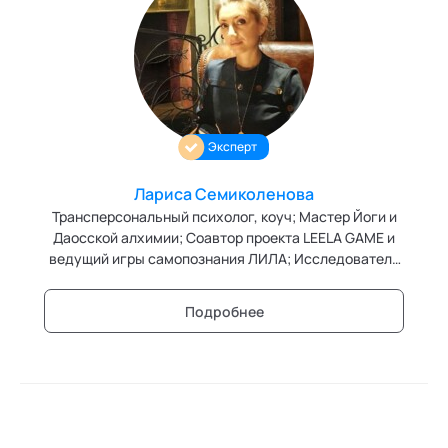
Эксперт
Лариса Семиколенова
Трансперсональный психолог, коуч; Мастер Йоги и
Даосской алхимии; Соавтор проекта LEELA GAME и
ведущий игры самопознания ЛИЛА; Исследователь
необычных состояний сознания,
сверхвозможностей тела и ума; Мистик, духовный
Подробнее
практик, писатель.