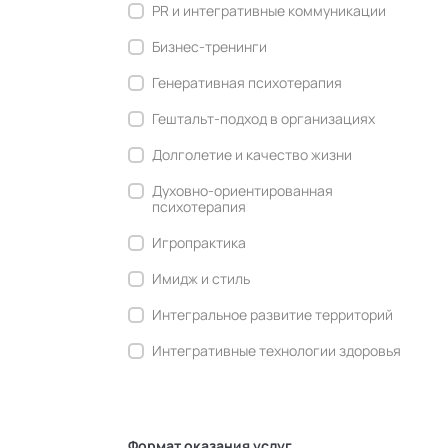
PR и интегративные коммуникации
Бизнес-тренинги
Генеративная психотерапия
Гештальт-подход в организациях
Долголетие и качество жизни
Духовно-ориентированная
психотерапия
Игропрактика
Имидж и стиль
Интегральное развитие территорий
Интегративные технологии здоровья
Комьюнити-менеджмент
Корпоративная культура и
антропология
Формат оказания услуг