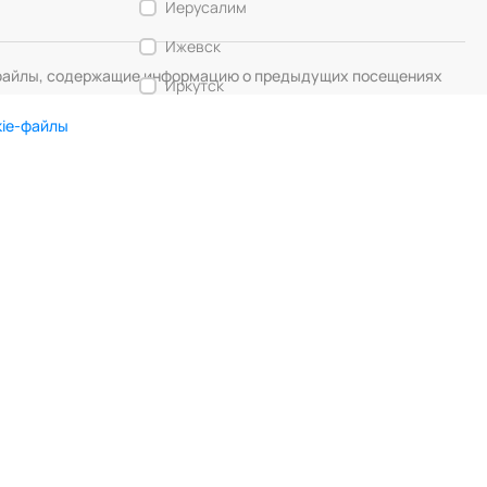
Иерусалим
Ижевск
— файлы, содержащие информацию о предыдущих посещениях
Иркутск
Калининград
kie-файлы
Кемерово
DIGITAL MUSE
Создание сайта
Кострома
Красногорск
Краснодар
Красноярск
Курск
Липецк
Лос-Анджелес
Любляна