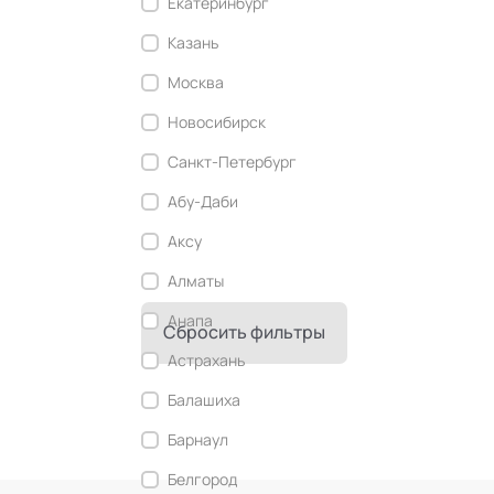
Екатеринбург
Современный этикет
Казань
Сторителлинг
Москва
Телесные психотехники
Новосибирск
Технологии командного менеджмента
Санкт-Петербург
Технологии стратегического
управления
Абу-Даби
Трансперсональная психология
Аксу
Тьюторство
Алматы
Фасилитация и модерация
Анапа
Сбросить фильтры
Христианский коучинг
Астрахань
Цифровой профайлинг
Балашиха
Барнаул
Белгород