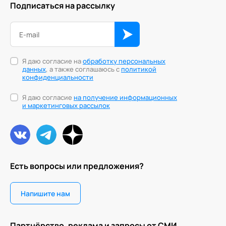
Подписаться на рассылку
Персонология и поведенческий анализ
Позитивная динамическая психотерапия
Психодрама
Я даю согласие на
обработку персональных
данных
, а также соглашаюсь с
политикой
конфиденциальности
Сексология
Я даю согласие
на получение информационных
Системные продажи
и маркетинговых рассылок
Современный гипноз
Современный этикет
Сторителлинг
Есть вопросы или предложения?
Телесные психотехники
Напишите нам
Технологии командного менеджмента
Технологии стратегического управления
Партнёрство, реклама и запросы от СМИ