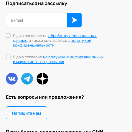
Подписаться на рассылку
Персонология и поведенческий анализ
Позитивная динамическая психотерапия
Психодрама
Я даю согласие на
обработку персональных
данных
, а также соглашаюсь с
политикой
конфиденциальности
Сексология
Я даю согласие
на получение информационных
Системные продажи
и маркетинговых рассылок
Современный гипноз
Современный этикет
Сторителлинг
Есть вопросы или предложения?
Телесные психотехники
Напишите нам
Технологии командного менеджмента
Технологии стратегического управления
Партнёрство, реклама и запросы от СМИ