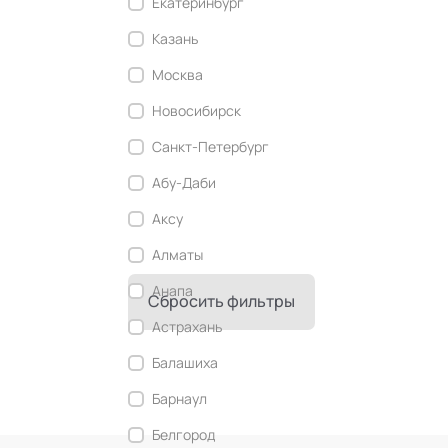
Екатеринбург
Современный этикет
Казань
Сторителлинг
Москва
Телесные психотехники
Новосибирск
Технологии командного менеджмента
Санкт-Петербург
Технологии стратегического
управления
Абу-Даби
Трансперсональная психология
Аксу
Тьюторство
Алматы
Фасилитация и модерация
Анапа
Сбросить фильтры
Христианский коучинг
Астрахань
Цифровой профайлинг
Балашиха
Барнаул
Белгород