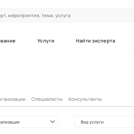
ование
Услуги
Найти эксперта
ероприятиях и экспертном сообществе АСТ
чивания
а которые вы зачисляетесь/уже зачислены в качестве слушате
рганизации
Специалисты
Консультанты
е
ализации
Вид услуги