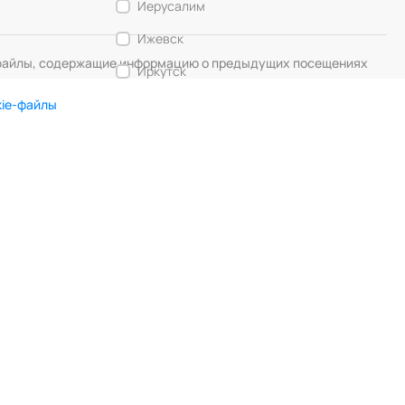
Иерусалим
Ижевск
— файлы, содержащие информацию о предыдущих посещениях
Иркутск
Калининград
kie-файлы
Кемерово
DIGITAL MUSE
Создание сайта
Кострома
Красногорск
Краснодар
Красноярск
Курск
Липецк
Лос-Анджелес
Любляна