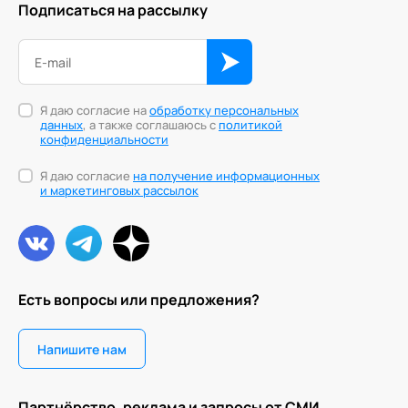
Подписаться на рассылку
Персонология и поведенческий анализ
Позитивная динамическая психотерапия
Психодрама
Я даю согласие на
обработку персональных
данных
, а также соглашаюсь с
политикой
конфиденциальности
Сексология
Я даю согласие
на получение информационных
Системные продажи
и маркетинговых рассылок
Современный гипноз
Современный этикет
Сторителлинг
Есть вопросы или предложения?
Телесные психотехники
Напишите нам
Технологии командного менеджмента
Технологии стратегического управления
Партнёрство, реклама и запросы от СМИ