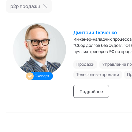
Режим работы и тп
p2p продажи
Дмитрий Ткаченко
Инженер-наладчик процесса 
"Сбор долгов без судов", "О
лучших тренеров РФ по прод
социальных технологий.
Продажи
Управление п
Телефонные продажи
Пр
Эксперт
Подробнее