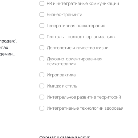
PR и интегративные коммуникации
Бизнес-тренинги
Генеративная психотерапия
Гештальт-подход в организациях
продаж",
нгах
Долголетие и качество жизни
адемии
Духовно-ориентированная
психотерапия
Игропрактика
Имидж и стиль
Интегральное развитие территорий
Интегративные технологии здоровья
Комьюнити-менеджмент
Корпоративная культура и
антропология
Формат оказания услуг