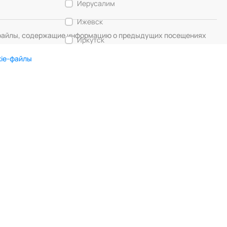
Иерусалим
Ижевск
— файлы, содержащие информацию о предыдущих посещениях
Иркутск
Калининград
kie-файлы
Кемерово
DIGITAL MUSE
Создание сайта
Кострома
Красногорск
Краснодар
Красноярск
Курск
Липецк
Лос-Анджелес
Любляна