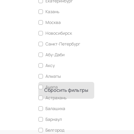
Екатеринбург
Современный этикет
Казань
Сторителлинг
Москва
Телесные психотехники
Новосибирск
Технологии командного менеджмента
Санкт-Петербург
Технологии стратегического
управления
Абу-Даби
Трансперсональная психология
Аксу
Тьюторство
Алматы
Фасилитация и модерация
Анапа
Сбросить фильтры
Христианский коучинг
Астрахань
Цифровой профайлинг
Балашиха
Барнаул
Белгород