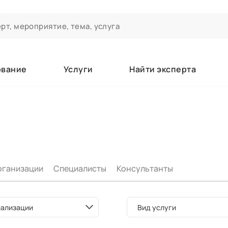
ование
Услуги
Найти эксперта
ероприятиях и экспертном сообществе АСТ
чивания
а которые вы зачисляетесь/уже зачислены в качестве слушате
рганизации
Специалисты
Консультанты
е
ализации
Вид услуги