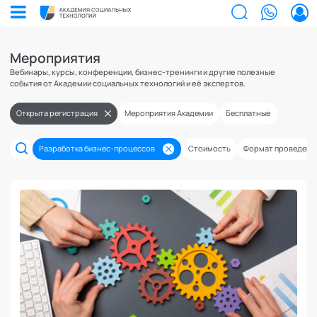
Мероприятия
Вебинары, курсы, конференции, бизнес-тренинги и другие полезные
Билеты на мероприятия
события от Академии социальных технологий и её экспертов.
Приобретенные билеты на мероприятия
Сертификаты
Открыта регистрация
Мероприятия Академии
Бесплатные
Сертификаты, подтверждающие участие в мероприятиях и экспертном
сообществе АСТ
Мероприятия
Документы
Разработка бизнес-процессов
Стоимость
Формат проведени
Акты, договоры и другие документы для скачивания
Выс
Об 
Образование
Программы обучения
Поч
Каф
В этом разделе отображаются программы, на которые вы зачисляетесь/уже
Лента
зачислены в качестве слушателя
Экс
Лаб
Услуги
Заказы услуг
Ваши заказы на услуги Экспертов Академии
Экс
Поч
Найти эксперта
Онлайн и офлайн
Бесплатные
Основное
Онлайн
Спе
Уче
до 1 000 ₽
Об Академии
Добавить фото, изменить контактные данные
Офлайн
до 5 000 ₽
Ака
Бизнесу
Безопасность
Целеполагание и планирование
Настройка двухфакторной аутентификации
5 000+ ₽
Ака
Профессионалам
Обучение и образовательные программы
Поддержка
Режим работы и тп