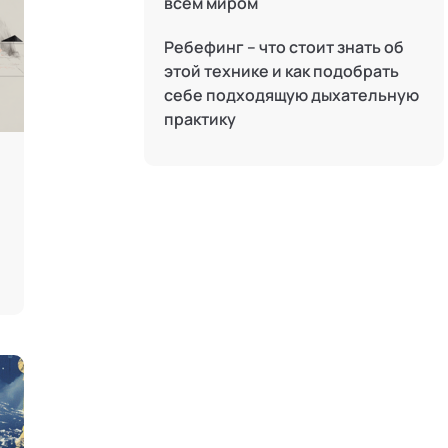
всем миром
Телесные психотехники
Ребефинг – что стоит знать об
Терапия искусствами
этой технике и как подобрать
Технологии командного менеджмента
себе подходящую дыхательную
практику
Трансперсональная психология
Тьюторство
Фасилитация и модерация
Цифровой профайлинг