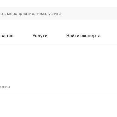
ование
Услуги
Найти эксперта
ероприятиях и экспертном сообществе АСТ
чивания
а которые вы зачисляетесь/уже зачислены в качестве слушате
олио
е