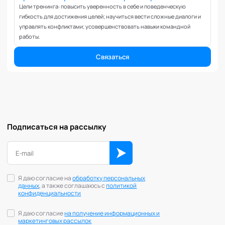
Вовлеченность сотрудников
Цели тренинга: повысить уверенность в себе и поведенческую
Возрастные кризисы
гибкость для достижения целей; научиться вести сложные диалоги и
управлять конфликтами; усовершенствовать навыки командной
Воспитание
работы.
Депрессия
Долголетие и качество жизни
Связаться
Дыхательные практики
Зависимости
Защита от манипуляций
Иммунитет
Карьерная стратегия
Подписаться на рассылку
Клиентский менеджмент
Когнитивные способности
Командное лидерство
Коммуникационная стратегия
Я даю согласие на
обработку персональных
данных
, а также соглашаюсь с
политикой
Коммуникация в команде
конфиденциальности
Корпоративная антропология
Я даю согласие
на получение информационных и
Корпоративная культура и этика
маркетинговых рассылок