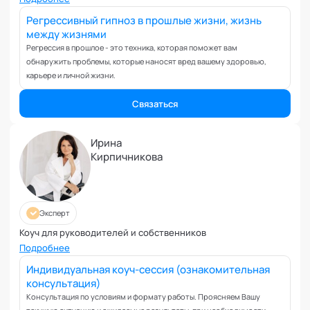
Вовлеченность сотрудников
Регрессивный гипноз в прошлые жизни, жизнь
Возрастные кризисы
между жизнями
Воспитание
Регрессия в прошлое - это техника, которая поможет вам
Депрессия
обнаружить проблемы, которые наносят вред вашему здоровью,
Долголетие и качество жизни
карьере и личной жизни.
Дыхательные практики
Связаться
Зависимости
Защита от манипуляций
Ирина
Иммунитет
Кирпичникова
Карьерная стратегия
Клиентский менеджмент
Когнитивные способности
Эксперт
Командное лидерство
Коуч для руководителей и собственников
Коммуникационная стратегия
Подробнее
Коммуникация в команде
Индивидуальная коуч-сессия (ознакомительная
Корпоративная антропология
консультация)
Корпоративная культура и этика
Консультация по условиям и формату работы. Проясняем Вашу