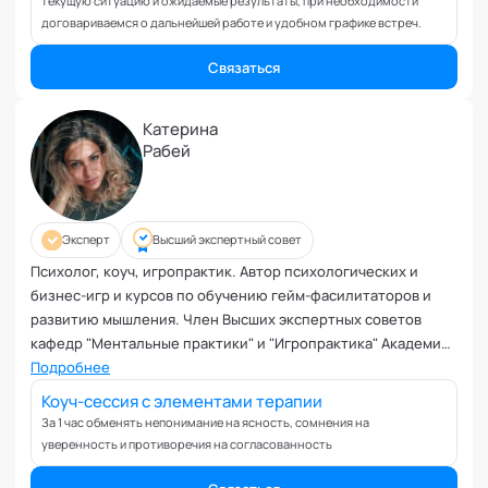
текущую ситуацию и ожидаемые результаты, при необходимости
Коучинг команд
договариваемся о дальнейшей работе и удобном графике встреч.
Коучинг руководителей
Кризисы
Связаться
Маркетинговые и PR коммуникации
Международные коммуникации
Катерина
Межличностные конфликты
Рабей
Наставничество
Невроз
Обучение и образовательные программы
Эксперт
Высший экспертный совет
Ораторское искусство
Психолог, коуч, игропрактик. Автор психологических и
Организация и проведение переговоров
бизнес-игр и курсов по обучению гейм-фасилитаторов и
развитию мышления. Член Высших экспертных советов
Оргконсультирование
кафедр "Ментальные практики" и "Игропрактика" Академии
Осознанность
социальных технологий
Подробнее
Отношения в паре
Коуч-сессия с элементами терапии
Отношения с родителями
За 1 час обменять непонимание на ясность, сомнения на
Персональный коучинг
уверенность и противоречия на согласованность
Пищевое поведение