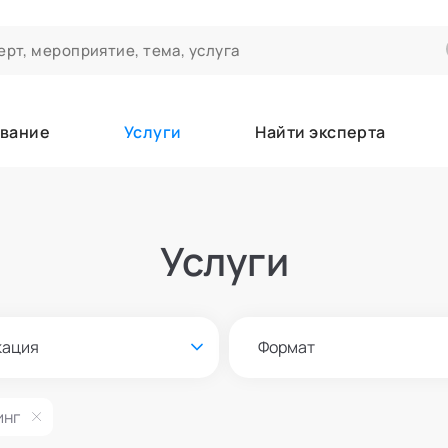
вание
Услуги
Найти эксперта
ероприятиях и экспертном сообществе АСТ
чивания
Услуги
а которые вы зачисляетесь/уже зачислены в качестве слушател
кация
Формат
е
инг
Онлайн и офлайн
азать всех