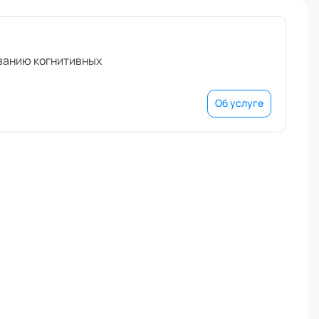
аванию когнитивных
Об услуге