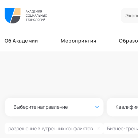
Билеты на мероприятия
Приобретенные билеты на мероприятия
Об Академии
Мероприятия
Образо
Сертификаты
Сертификаты, подтверждающие участие в м
Мероприятия
Документы
Образование
Акты, договоры и другие документы для ска
Лента
Программы обучения
Услуги
В этом разделе отображаются программы, н
Найти эксперта
Заказы услуг
Об Академии
Ваши заказы на услуги Экспертов Академии
Бизнесу
Основное
Профессионалам
Выберите направление
Квалифи
Добавить фото, изменить контактные данны
Безопасность
Настройка двухфакторной аутентификации
разрешение внутренних конфликтов
Бизнес-трен
Поддержка
Пок