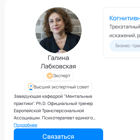
социальных технологий
Иммунитет
Когнитивн
Карьерная стратегия
Трехэтапный
Клиентский менеджмент
искажений, 
Когнитивные способности
Бизнес-тре
Командное лидерство
Коммуникационная стратегия
Галина
Лабковская
Коммуникация в команде
Корпоративная антропология
Эксперт
Корпоративная культура и
Высший экспертный совет
этика
Заведующая кафедрой "Ментальные
Коучинг команд
практики". Ph.D. Официальный тренер
Коучинг руководителей
Европейской Трансперсональной
Кризисы
Ассоциации. Психотерапевт единого
европейского реестра Европейская
Подробнее
Маркетинговые и PR
коммуникации
Ассоциация Психотерапии.
Связаться
Действительный член Профессиональной
Международные коммуникации