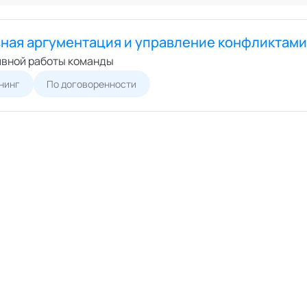
Онлайн
ший экспертный совет
Офлайн
перты
ная аргументация и управление конфликтам
циалисты
вной работы команды
пертные организации
нинг
По договоренности