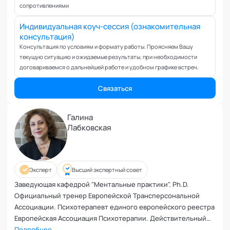
Вовлеченность сотрудников
сопротивлениями
Возрастные кризисы
Индивидуальная коуч-сессия (ознакомительная
Воспитание
консультация)
Депрессия
Консультация по условиям и формату работы. Проясняем Вашу
Долголетие и качество жизни
текущую ситуацию и ожидаемые результаты, при необходимости
договариваемся о дальнейшей работе и удобном графике встреч.
Дыхательные практики
Зависимости
Связаться
Защита от манипуляций
Иммунитет
Галина
Карьерная стратегия
Лабковская
Клиентский менеджмент
Когнитивные способности
Командное лидерство
Эксперт
Высший экспертный совет
Коммуникационная стратегия
Заведующая кафедрой "Ментальные практики". Ph.D.
Коммуникация в команде
Официальный тренер Европейской Трансперсональной
Корпоративная антропология
Ассоциации. Психотерапевт единого европейского реестра
Европейская Ассоциация Психотерапии. Действительный
Корпоративная культура и этика
член Профессиональной Психотерапевтической Лиги.
Подробнее