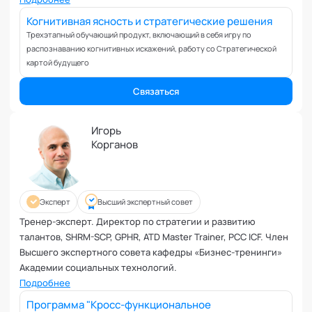
Коучинг команд
Соучредитель и руководитель обучающих программ Центра
Когнитивная ясность и стратегические решения
Коучинг руководителей
Интегральной психологии "Librum"s" (Рига, Латвия). Член
Трехэтапный обучающий продукт, включающий в себя игру по
Кризисы
Высшего экспертного совета кафедры "Трансперсональная
распознаванию когнитивных искажений, работу со Стратегической
Маркетинговые и PR коммуникации
психология"
картой будущего
Международные коммуникации
Связаться
Межличностные конфликты
Наставничество
Игорь
Невроз
Корганов
Обучение и образовательные программы
Ораторское искусство
Организация и проведение переговоров
Эксперт
Высший экспертный совет
Оргконсультирование
Тренер-эксперт. Директор по стратегии и развитию
Осознанность
талантов, SHRM-SCP, GPHR, ATD Master Trainer, PCC ICF. Член
Отношения в паре
Высшего экспертного совета кафедры «Бизнес-тренинги»
Отношения с родителями
Академии социальных технологий.
Персональный коучинг
Подробнее
Пищевое поведение
Программа "Кросс-функциональное